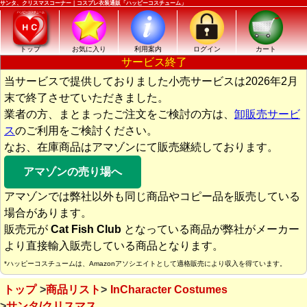
サンタ、クリスマスコーナー｜コスプレ衣装通販「ハッピーコスチューム」
トップ
お気に入り
利用案内
ログイン
カート
サービス終了
当サービスで提供しておりました小売サービスは2026年2月
末で終了させていただきました。
業者の方、まとまったご注文をご検討の方は、
卸販売サービ
ス
のご利用をご検討ください。
なお、在庫商品はアマゾンにて販売継続しております。
アマゾンの売り場へ
アマゾンでは弊社以外も同じ商品やコピー品を販売している
場合があります。
販売元が
Cat Fish Club
となっている商品が弊社がメーカー
より直接輸入販売している商品となります。
*ハッピーコスチュームは、Amazonアソシエイトとして適格販売により収入を得ています。
トップ
商品リスト
InCharacter Costumes
サンタ/クリスマス