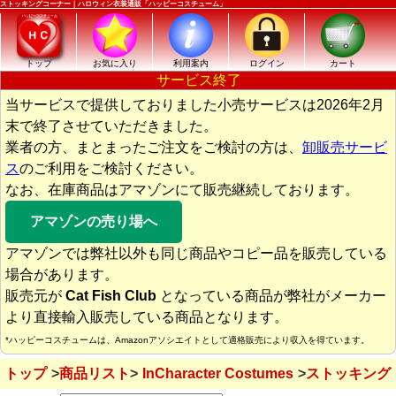
ストッキングコーナー｜ハロウィン衣装通販「ハッピーコスチューム」
トップ
お気に入り
利用案内
ログイン
カート
サービス終了
当サービスで提供しておりました小売サービスは2026年2月
末で終了させていただきました。
業者の方、まとまったご注文をご検討の方は、
卸販売サービ
ス
のご利用をご検討ください。
なお、在庫商品はアマゾンにて販売継続しております。
アマゾンの売り場へ
アマゾンでは弊社以外も同じ商品やコピー品を販売している
場合があります。
販売元が
Cat Fish Club
となっている商品が弊社がメーカー
より直接輸入販売している商品となります。
*ハッピーコスチュームは、Amazonアソシエイトとして適格販売により収入を得ています。
トップ
商品リスト
InCharacter Costumes
ストッキング