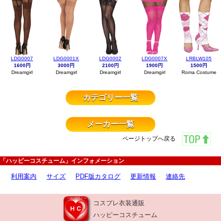
LDG0007
LDG0001X
LDG0002
LDG0007X
LRBLW105
1600円
3000円
2100円
1900円
1500円
Dreamgirl
Dreamgirl
Dreamgirl
Dreamgirl
Roma Costume
カテゴリー一覧
メーカー一覧
ページトップへ戻る
「ハッピーコスチューム」インフォメーション
利用案内
サイズ
PDF版カタログ
更新情報
連絡先
コスプレ衣装通販
ハッピーコスチューム