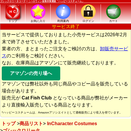
ゴシックロリータコーナー｜ハロウィン仮装衣装通販「ハッピーコスチューム」
トップ
お気に入り
利用案内
ログイン
カート
サービス終了
当サービスで提供しておりました小売サービスは2026年2月
末で終了させていただきました。
業者の方、まとまったご注文をご検討の方は、
卸販売サービ
ス
のご利用をご検討ください。
なお、在庫商品はアマゾンにて販売継続しております。
アマゾンの売り場へ
アマゾンでは弊社以外も同じ商品やコピー品を販売している
場合があります。
販売元が
Cat Fish Club
となっている商品が弊社がメーカー
より直接輸入販売している商品となります。
*ハッピーコスチュームは、Amazonアソシエイトとして適格販売により収入を得ています。
トップ
商品リスト
InCharacter Costumes
ゴシックロリータ