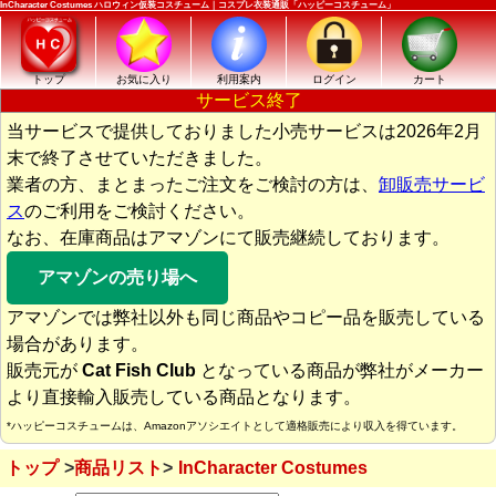
InCharacter Costumes ハロウィン仮装コスチューム｜コスプレ衣装通販「ハッピーコスチューム」
トップ
お気に入り
利用案内
ログイン
カート
サービス終了
当サービスで提供しておりました小売サービスは2026年2月
末で終了させていただきました。
業者の方、まとまったご注文をご検討の方は、
卸販売サービ
ス
のご利用をご検討ください。
なお、在庫商品はアマゾンにて販売継続しております。
アマゾンの売り場へ
アマゾンでは弊社以外も同じ商品やコピー品を販売している
場合があります。
販売元が
Cat Fish Club
となっている商品が弊社がメーカー
より直接輸入販売している商品となります。
*ハッピーコスチュームは、Amazonアソシエイトとして適格販売により収入を得ています。
トップ
商品リスト
InCharacter Costumes