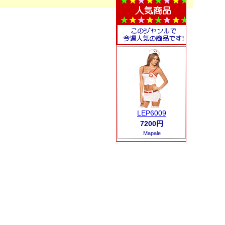
LEP6009
7200円
Mapale