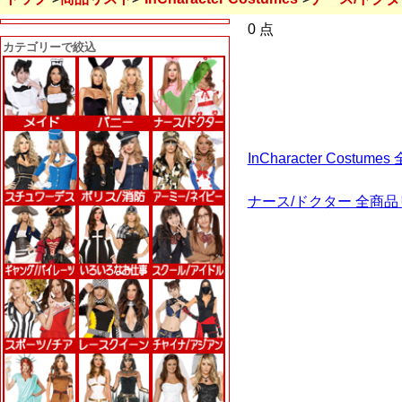
0 点
カテゴリーで絞込
InCharacter Cost
ナース/ドクター 全商