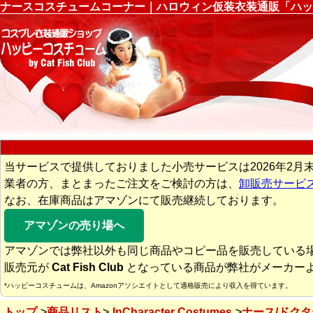
ナースコスチュームコーナー｜ハロウィン仮装衣装通販「ハッ
当サービスで提供しておりました小売サービスは2026年2月
業者の方、まとまったご注文をご検討の方は、
卸販売サービ
なお、在庫商品はアマゾンにて販売継続しております。
アマゾンの売り場へ
アマゾンでは弊社以外も同じ商品やコピー品を販売している
販売元が
Cat Fish Club
となっている商品が弊社がメーカー
*ハッピーコスチュームは、Amazonアソシエイトとして適格販売により収入を得ています。
トップ
商品リスト
InCharacter Costumes
ナース/ドクタ