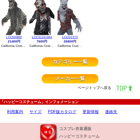
LCC00880
LCC3124-064
LCC01373
21400円
7600円
26800円
California Costumes
California Costumes
California Costumes
カテゴリー一覧
メーカー一覧
ページトップへ戻る
「ハッピーコスチューム」インフォメーション
利用案内
サイズ
PDF版カタログ
更新情報
連絡先
コスプレ衣装通販
ハッピーコスチューム