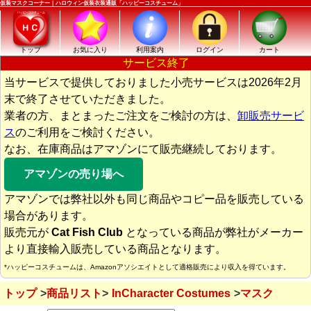
仮装マスクコーナー｜ハロウィン仮装衣装通販「ハッピーコスチューム」
トップ
お気に入り
利用案内
ログイン
カート
サービス終了
当サービスで提供しておりました小売サービスは2026年2月
末で終了させていただきました。
業者の方、まとまったご注文をご検討の方は、
卸販売サービ
ス
のご利用をご検討ください。
なお、在庫商品はアマゾンにて販売継続しております。
アマゾンの売り場へ
アマゾンでは弊社以外も同じ商品やコピー品を販売している
場合があります。
販売元が
Cat Fish Club
となっている商品が弊社がメーカー
より直接輸入販売している商品となります。
*ハッピーコスチュームは、Amazonアソシエイトとして適格販売により収入を得ています。
トップ
商品リスト
InCharacter Costumes
マスク