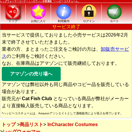
レッグウォーマーコーナー｜ハロウィン衣装通販「ハッピーコスチューム」
トップ
お気に入り
利用案内
ログイン
カート
サービス終了
当サービスで提供しておりました小売サービスは2026年2月
末で終了させていただきました。
業者の方、まとまったご注文をご検討の方は、
卸販売サービ
ス
のご利用をご検討ください。
なお、在庫商品はアマゾンにて販売継続しております。
アマゾンの売り場へ
アマゾンでは弊社以外も同じ商品やコピー品を販売している
場合があります。
販売元が
Cat Fish Club
となっている商品が弊社がメーカー
より直接輸入販売している商品となります。
*ハッピーコスチュームは、Amazonアソシエイトとして適格販売により収入を得ています。
トップ
商品リスト
InCharacter Costumes
レッグウォーマー