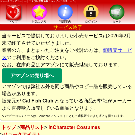
ジョークグッズコーナー｜コスプレ衣装通販「ハッピーコスチューム」
トップ
お気に入り
利用案内
ログイン
カート
サービス終了
当サービスで提供しておりました小売サービスは2026年2月
末で終了させていただきました。
業者の方、まとまったご注文をご検討の方は、
卸販売サービ
ス
のご利用をご検討ください。
なお、在庫商品はアマゾンにて販売継続しております。
アマゾンの売り場へ
アマゾンでは弊社以外も同じ商品やコピー品を販売している
場合があります。
販売元が
Cat Fish Club
となっている商品が弊社がメーカー
より直接輸入販売している商品となります。
*ハッピーコスチュームは、Amazonアソシエイトとして適格販売により収入を得ています。
トップ
商品リスト
InCharacter Costumes
ジョークアイテム