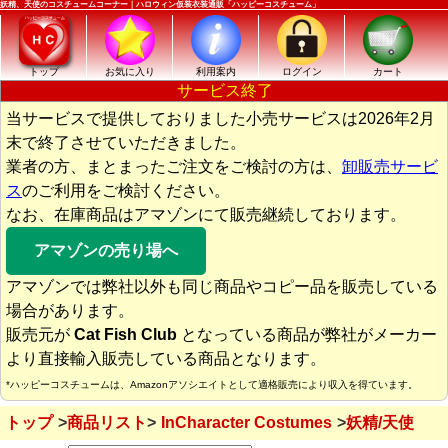
妖精、天使のコスチュームコーナー｜ハロウィン仮装衣装通販「ハッピーコスチューム」
トップ
お気に入り
利用案内
ログイン
カート
サービス終了
当サービスで提供しておりました小売サービスは2026年2月
末で終了させていただきました。
業者の方、まとまったご注文をご検討の方は、
卸販売サービ
ス
のご利用をご検討ください。
なお、在庫商品はアマゾンにて販売継続しております。
アマゾンの売り場へ
アマゾンでは弊社以外も同じ商品やコピー品を販売している
場合があります。
販売元が
Cat Fish Club
となっている商品が弊社がメーカー
より直接輸入販売している商品となります。
*ハッピーコスチュームは、Amazonアソシエイトとして適格販売により収入を得ています。
トップ
商品リスト
InCharacter Costumes
妖精/天使