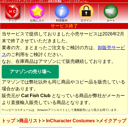
ハロウィンメイクアップコーナー｜ハロウィン仮装衣装通販「ハッピーコスチューム」
トップ
お気に入り
利用案内
ログイン
カート
サービス終了
当サービスで提供しておりました小売サービスは2026年2月
末で終了させていただきました。
業者の方、まとまったご注文をご検討の方は、
卸販売サービ
ス
のご利用をご検討ください。
なお、在庫商品はアマゾンにて販売継続しております。
アマゾンの売り場へ
アマゾンでは弊社以外も同じ商品やコピー品を販売している
場合があります。
販売元が
Cat Fish Club
となっている商品が弊社がメーカー
より直接輸入販売している商品となります。
*ハッピーコスチュームは、Amazonアソシエイトとして適格販売により収入を得ています。
トップ
商品リスト
InCharacter Costumes
メイクアップ