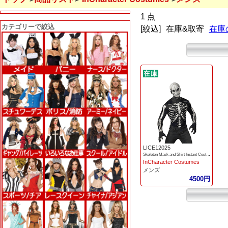
1 点
カテゴリーで絞込
[絞込]
在庫&取寄
在庫
LICE12025
Skeleton Mask and Shirt Instant Costume
InCharacter Costumes
メンズ
4500円