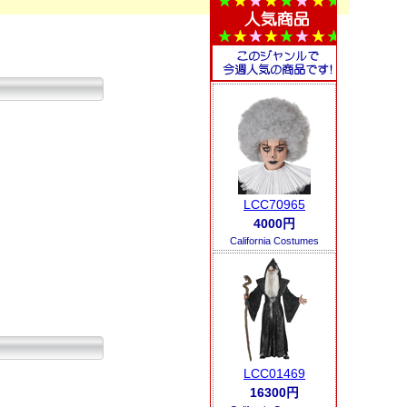
LCC70965
4000円
California Costumes
LCC01469
16300円