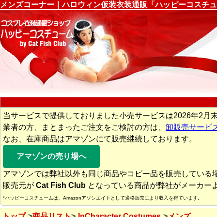
メンズコーナー｜ハロウィン仮装衣装通販「ハッピーコスチュ
当サービスで提供しておりました小売サービスは2026年2月
業者の方、まとまったご注文をご検討の方は、
卸販売サービ
なお、在庫商品はアマゾンにて販売継続しております。
アマゾンの売り場へ
アマゾンでは弊社以外も同じ商品やコピー品を販売している
販売元が
Cat Fish Club
となっている商品が弊社がメーカー
*ハッピーコスチュームは、Amazonアソシエイトとして適格販売により収入を得ています。
トップ
商品リスト
InCharacter Costumes
メンズ