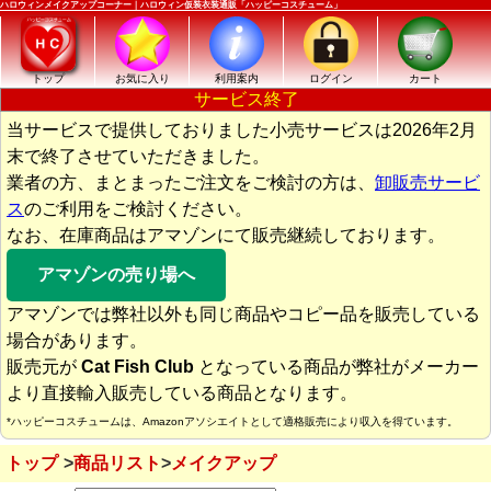
ハロウィンメイクアップコーナー｜ハロウィン仮装衣装通販「ハッピーコスチューム」
トップ
お気に入り
利用案内
ログイン
カート
サービス終了
当サービスで提供しておりました小売サービスは2026年2月
末で終了させていただきました。
業者の方、まとまったご注文をご検討の方は、
卸販売サービ
ス
のご利用をご検討ください。
なお、在庫商品はアマゾンにて販売継続しております。
アマゾンの売り場へ
アマゾンでは弊社以外も同じ商品やコピー品を販売している
場合があります。
販売元が
Cat Fish Club
となっている商品が弊社がメーカー
より直接輸入販売している商品となります。
*ハッピーコスチュームは、Amazonアソシエイトとして適格販売により収入を得ています。
トップ
商品リスト
メイクアップ