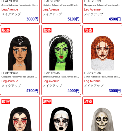
LLAEYE031
LLAEYE032
LLAEYE033
Animal Adhesive Face Jewels Sticker
Skeleton Adhesive Face and Chest Jewel Stickers
Masquerade Adhesive Face Jewels Sticker
Leg Avenue
Leg Avenue
Leg Avenue
メイクアップ
メイクアップ
メイクアップ
3600円
5100円
4500円
LLAEYE034
LLAEYE035
LLAEYE036
Cleopatra Adhesive Face Jewels Sticker
Stitches Adhesive Face Jewels Sticker
Clown Adhesive Face Jewels Sticker
Leg Avenue
Leg Avenue
Leg Avenue
メイクアップ
メイクアップ
メイクアップ
4700円
4000円
3000円