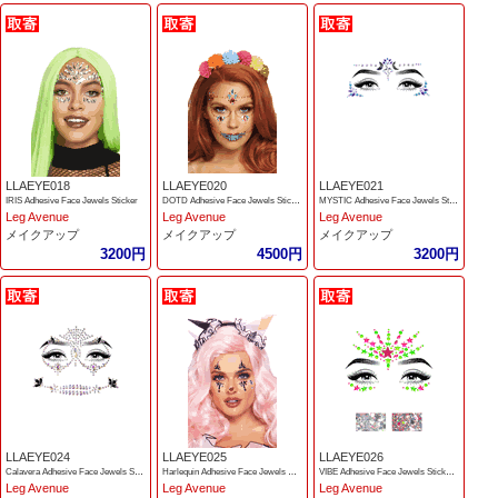
LLAEYE018
LLAEYE020
LLAEYE021
IRIS Adhesive Face Jewels Sticker
DOTD Adhesive Face Jewels Sticker
MYSTIC Adhesive Face Jewels Sticker
Leg Avenue
Leg Avenue
Leg Avenue
メイクアップ
メイクアップ
メイクアップ
3200円
4500円
3200円
LLAEYE024
LLAEYE025
LLAEYE026
Calavera Adhesive Face Jewels Sticker
Harlequin Adhesive Face Jewels Sticker
VIBE Adhesive Face Jewels Sticker and Body Packets
Leg Avenue
Leg Avenue
Leg Avenue