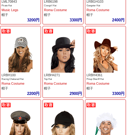
LML70843
LRB6198
LRBGH103
Pirate Hat
Cowgirl Hat
Gangster Hat
Music Legs
Roma Costume
Roma Costume
帽子
帽子
帽子
3200円
3300円
2400円
LRBH100
LRBH4271
LRBH4361
Racing Chekered Hat
Top Hat
Pinup Sheriff Hat
Roma Costume
Roma Costume
Roma Costume
帽子
帽子
帽子
2200円
2900円
3300円