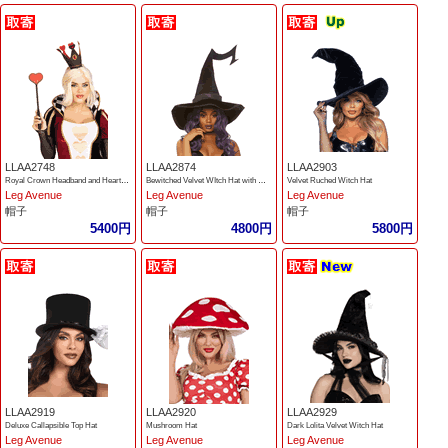
LLAA2748
LLAA2874
LLAA2903
Royal Crown Headband and Heart Scepter
Bewitched Velvet WItch Hat with Glitter Trim
Velvet Ruched Witch Hat
Leg Avenue
Leg Avenue
Leg Avenue
帽子
帽子
帽子
5400円
4800円
5800円
LLAA2919
LLAA2920
LLAA2929
Deluxe Callapsible Top Hat
Mushroom Hat
Dark Lolita Velvet Witch Hat
Leg Avenue
Leg Avenue
Leg Avenue