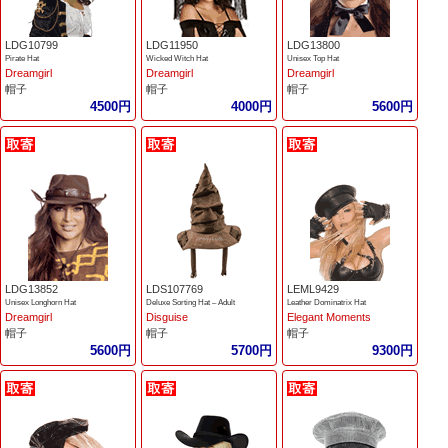
LDG10799
LDG11950
LDG13800
Pirate Hat
Wicked Witch Hat
Unisex Top Hat
Dreamgirl
Dreamgirl
Dreamgirl
帽子
帽子
帽子
4500円
4000円
5600円
LDG13852
LDS107769
LEML9429
Unisex Longhorn Hat
Deluxe Sorting Hat – Adult
Leather Dominatrix Hat
Dreamgirl
Disguise
Elegant Moments
帽子
帽子
帽子
5600円
5700円
9300円