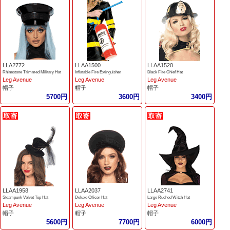
LLA2772
LLAA1500
LLAA1520
Rhinestone Trimmed Military Hat
Inflatable Fire Extinguisher
Black Fire Chief Hat
Leg Avenue
Leg Avenue
Leg Avenue
帽子
帽子
帽子
5700円
3600円
3400円
LLAA1958
LLAA2037
LLAA2741
Steampunk Velvet Top Hat
Deluxe Officer Hat
Large Ruched Witch Hat
Leg Avenue
Leg Avenue
Leg Avenue
帽子
帽子
帽子
5600円
7700円
6000円