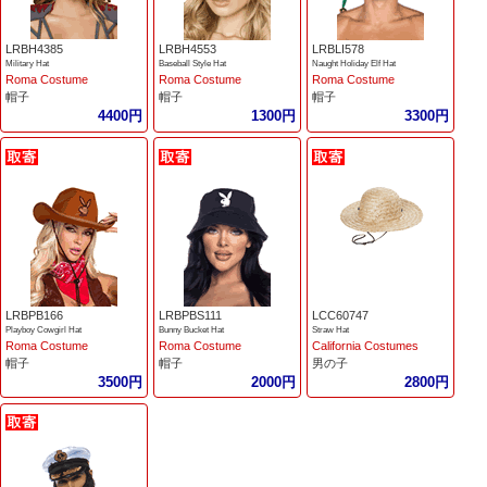
LRBH4385
LRBH4553
LRBLI578
Military Hat
Baseball Style Hat
Naught Holiday Elf Hat
Roma Costume
Roma Costume
Roma Costume
帽子
帽子
帽子
4400円
1300円
3300円
LRBPB166
LRBPBS111
LCC60747
Playboy Cowgirl Hat
Bunny Bucket Hat
Straw Hat
Roma Costume
Roma Costume
California Costumes
帽子
帽子
男の子
3500円
2000円
2800円