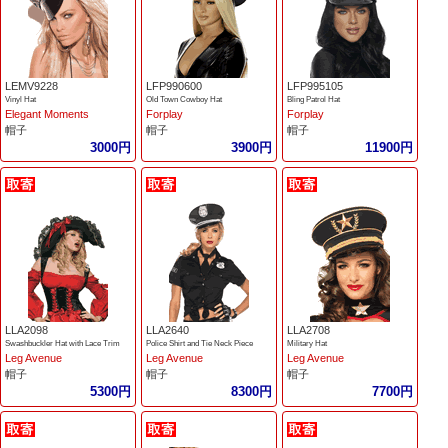
LEMV9228
LFP990600
LFP995105
Vinyl Hat
Old Town Cowboy Hat
Bling Patrol Hat
Elegant Moments
Forplay
Forplay
帽子
帽子
帽子
3000円
3900円
11900円
LLA2098
LLA2640
LLA2708
Swashbuckler Hat with Lace Trim
Police Shirt and Tie Neck Piece
Military Hat
Leg Avenue
Leg Avenue
Leg Avenue
帽子
帽子
帽子
5300円
8300円
7700円