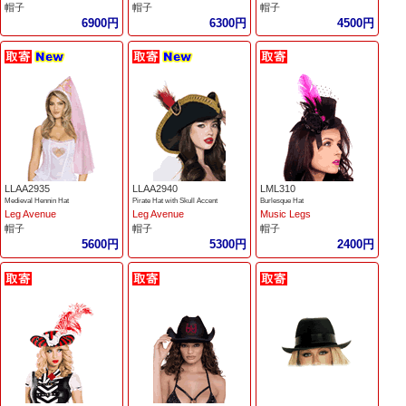
帽子
帽子
帽子
6900円
6300円
4500円
LLAA2935
LLAA2940
LML310
Medieval Hennin Hat
Pirate Hat with Skull Accent
Burlesque Hat
Leg Avenue
Leg Avenue
Music Legs
帽子
帽子
帽子
5600円
5300円
2400円