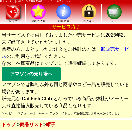
帽子コーナー｜ハロウィン仮装衣装通販「ハッピーコスチューム」
トップ
お気に入り
利用案内
ログイン
カート
サービス終了
当サービスで提供しておりました小売サービスは2026年2月
末で終了させていただきました。
業者の方、まとまったご注文をご検討の方は、
卸販売サービ
ス
のご利用をご検討ください。
なお、在庫商品はアマゾンにて販売継続しております。
アマゾンの売り場へ
アマゾンでは弊社以外も同じ商品やコピー品を販売している
場合があります。
販売元が
Cat Fish Club
となっている商品が弊社がメーカー
より直接輸入販売している商品となります。
*ハッピーコスチュームは、Amazonアソシエイトとして適格販売により収入を得ています。
トップ
商品リスト
帽子