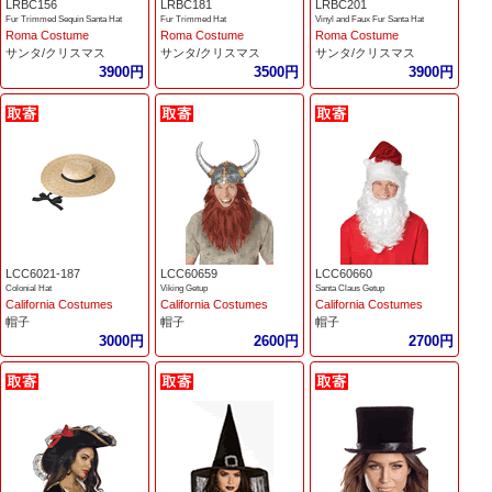
LRBC156
LRBC181
LRBC201
Fur Trimmed Sequin Santa Hat
Fur Trimmed Hat
Vinyl and Faux Fur Santa Hat
Roma Costume
Roma Costume
Roma Costume
サンタ/クリスマス
サンタ/クリスマス
サンタ/クリスマス
3900円
3500円
3900円
LCC6021-187
LCC60659
LCC60660
Colonial Hat
Viking Getup
Santa Claus Getup
California Costumes
California Costumes
California Costumes
帽子
帽子
帽子
3000円
2600円
2700円