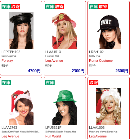
LFPFPH192
LLAA1513
LRBH102
Sexy Cop Hat
Fireman Hat
SWAT Hat
Forplay
Leg Avenue
Roma Costume
帽子
帽子
帽子
4700円
2300円
2600円
LLAA2763
LFU5321F
LLAA1003
Santa Kitty Plush Hat with Mini Bell Bow
St Patrick Sequin Fedora Hat
Plush and Velvet Santa Hat
Leg Avenue
Fun World
Leg Avenue