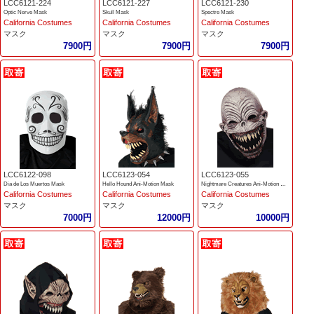
LCC6121-224
LCC6121-227
LCC6121-230
Optic Nerve Mask
Skull Mask
Spectre Mask
California Costumes
California Costumes
California Costumes
マスク
マスク
マスク
7900円
7900円
7900円
LCC6122-098
LCC6123-054
LCC6123-055
Dia de Los Muertos Mask
Hello Hound Ani-Motion Mask
Nightmare Creatures Ani-Motion Mask
California Costumes
California Costumes
California Costumes
マスク
マスク
マスク
7000円
12000円
10000円