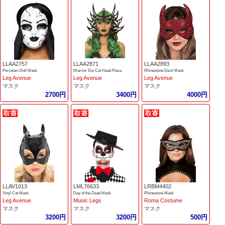
LLAA2757
LLAA2871
LLAA2893
Porcelain Doll Mask
Warrior Die Cut Head Piece
Rhinestone Devil Mask
Leg Avenue
Leg Avenue
Leg Avenue
マスク
マスク
マスク
2700円
3400円
4000円
LLAV1013
LML76633
LRBM4402
Vinyl Cat Mask
Day of the Dead Mask
Rhinestone Mask
Leg Avenue
Music Legs
Roma Costume
マスク
マスク
マスク
3200円
3200円
500円