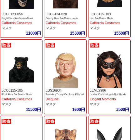
LCC6123-056
LCC6124-028
LCC6125-103
Fright Fiend Ani-Motion Mask
Grizzly Bear Ani-Motion mask
Lion Ani-Motion Mask
California Costumes
California Costumes
California Costumes
マスク
マスク
マスク
11000円
15300円
15500円
LCC6125-105
LDS16934
LEML9986
Black Bear Ani-Motion Mask
President Trump Vacuform 1/2 Mask
Leather Cat Mask with Nail Heads
California Costumes
Disguise
Elegant Moments
マスク
マスク
マスク
15500円
1600円
3500円