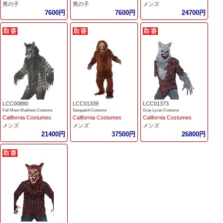
男の子
男の子
メンズ
7600円
7600円
24700円
LCC00880
LCC01339
LCC01373
Full Moon Madness Costume
Sasquatch Costume
Gray Lycan Costume
California Costumes
California Costumes
California Costumes
メンズ
メンズ
メンズ
21400円
37500円
26800円