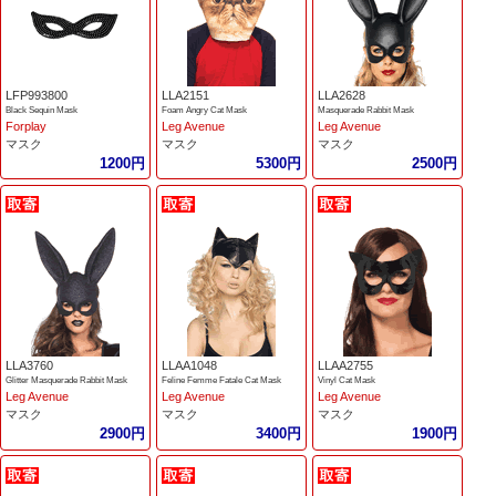
LFP993800
LLA2151
LLA2628
Black Sequin Mask
Foam Angry Cat Mask
Masquerade Rabbit Mask
Forplay
Leg Avenue
Leg Avenue
マスク
マスク
マスク
1200円
5300円
2500円
LLA3760
LLAA1048
LLAA2755
Glitter Masquerade Rabbit Mask
Feline Femme Fatale Cat Mask
Vinyl Cat Mask
Leg Avenue
Leg Avenue
Leg Avenue
マスク
マスク
マスク
2900円
3400円
1900円