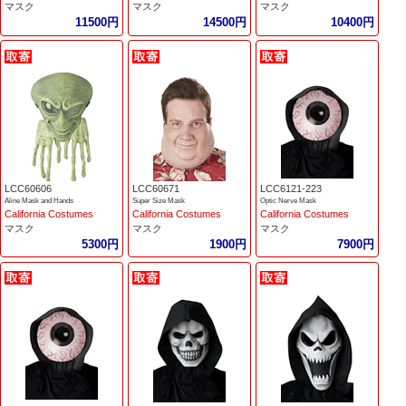
マスク
マスク
マスク
11500円
14500円
10400円
LCC60606
LCC60671
LCC6121-223
Aline Mask and Hands
Super Size Mask
Optic Nerve Mask
California Costumes
California Costumes
California Costumes
マスク
マスク
マスク
5300円
1900円
7900円