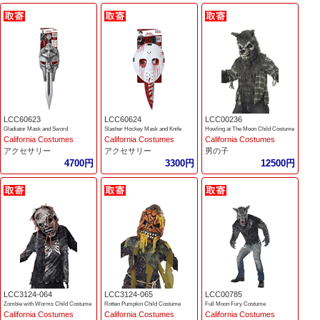
LCC60623
LCC60624
LCC00236
Gladiator Mask and Sword
Slasher Hockey Mask and Knife
Howling at The Moon Child Costume
California Costumes
California Costumes
California Costumes
アクセサリー
アクセサリー
男の子
4700円
3300円
12500円
LCC3124-064
LCC3124-065
LCC00785
Zombie with Worms Child Costume
Rotten Pumpkin Child Costume
Full Moon Fury Costume
California Costumes
California Costumes
California Costumes