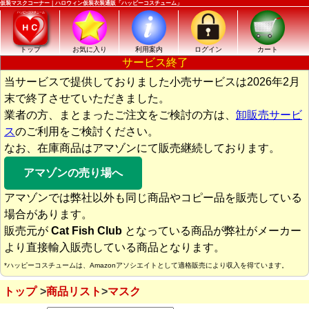
仮装マスクコーナー｜ハロウィン仮装衣装通販「ハッピーコスチューム」
トップ
お気に入り
利用案内
ログイン
カート
サービス終了
当サービスで提供しておりました小売サービスは2026年2月
末で終了させていただきました。
業者の方、まとまったご注文をご検討の方は、
卸販売サービ
ス
のご利用をご検討ください。
なお、在庫商品はアマゾンにて販売継続しております。
アマゾンの売り場へ
アマゾンでは弊社以外も同じ商品やコピー品を販売している
場合があります。
販売元が
Cat Fish Club
となっている商品が弊社がメーカー
より直接輸入販売している商品となります。
*ハッピーコスチュームは、Amazonアソシエイトとして適格販売により収入を得ています。
トップ
商品リスト
マスク