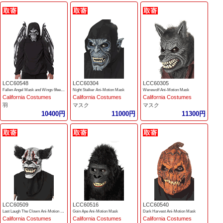
LCC60548
LCC60304
LCC60305
Fallen Angel Mask and Wings 6feet Wings
Night Stalker Ani-Motion Mask
Werewolf Ani-Motion Mask
California Costumes
California Costumes
California Costumes
羽
マスク
マスク
10400円
11000円
11300円
LCC60509
LCC60516
LCC60540
Last Laugh The Clown Ani-Motion Mask
Goin Ape Ani-Motion Mask
Dark Harvest Ani-Motion Mask
California Costumes
California Costumes
California Costumes