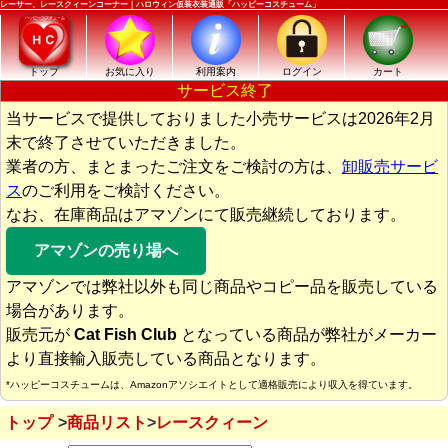
レーサー、レースクィーンコーナー｜ハロウィン仮装衣装通販「ハッピーコスチューム」
トップ
お気に入り
利用案内
ログイン
カート
サービス終了
当サービスで提供しておりました小売サービスは2026年2月
末で終了させていただきました。
業者の方、まとまったご注文をご検討の方は、
卸販売サービ
ス
のご利用をご検討ください。
なお、在庫商品はアマゾンにて販売継続しております。
アマゾンの売り場へ
アマゾンでは弊社以外も同じ商品やコピー品を販売している
場合があります。
販売元が
Cat Fish Club
となっている商品が弊社がメーカー
より直接輸入販売している商品となります。
*ハッピーコスチュームは、Amazonアソシエイトとして適格販売により収入を得ています。
トップ
商品リスト
レースクィーン