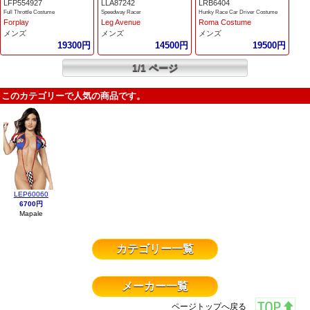
LFP554927
LLA87242
LRB6404
Full Throttle Costume
Speedway Racer
Hunky Race Car Driver Costume
Forplay
Leg Avenue
Roma Costume
メンズ
メンズ
メンズ
19300円
14500円
19500円
1/1 ページ
このカテゴリーで人気の商品です。
LEP60060
6700円
Mapale
カテゴリー一覧
メーカー一覧
ページトップへ戻る