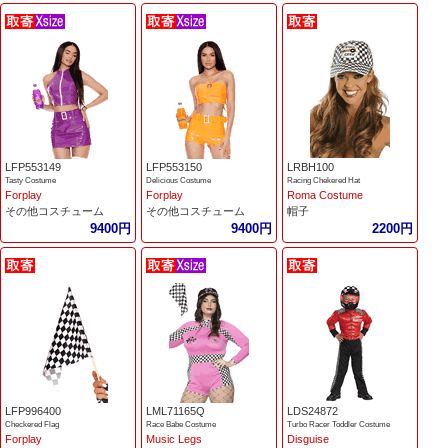
LFP553149
LFP553150
LRBH100
Tasty Costume
Delicious Costume
Racing Chekered Hat
Forplay
Forplay
Roma Costume
その他コスチューム
その他コスチューム
帽子
9400円
9400円
2200円
LFP996400
LML71165Q
LDS24872
Checkered Flag
Race Babe Costume
Turbo Racer Toddler Costume
Forplay
Music Legs
Disguise