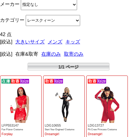
メーカー
カテゴリー
42 点
[絞込]
大きいサイズ
メンズ
キッズ
[絞込]
在庫&取寄
在庫のみ
取寄のみ
1/1 ページ
LFP553147
LDG10655
LDG13727
Fav Flavor Costume
Start Your Engines! Costume
Pit Crew Princess Costume
Forplay
Dreamgirl
Dreamgirl