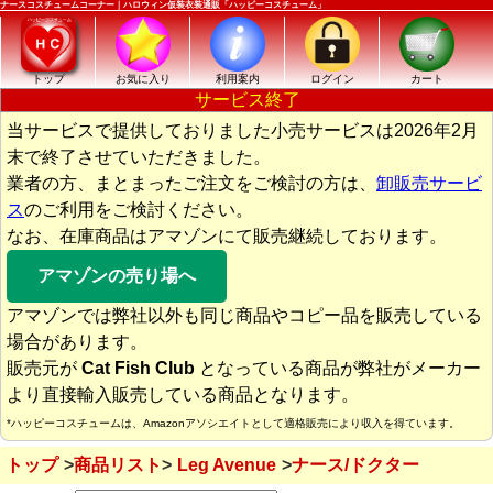
ナースコスチュームコーナー｜ハロウィン仮装衣装通販「ハッピーコスチューム」
トップ
お気に入り
利用案内
ログイン
カート
サービス終了
当サービスで提供しておりました小売サービスは2026年2月
末で終了させていただきました。
業者の方、まとまったご注文をご検討の方は、
卸販売サービ
ス
のご利用をご検討ください。
なお、在庫商品はアマゾンにて販売継続しております。
アマゾンの売り場へ
アマゾンでは弊社以外も同じ商品やコピー品を販売している
場合があります。
販売元が
Cat Fish Club
となっている商品が弊社がメーカー
より直接輸入販売している商品となります。
*ハッピーコスチュームは、Amazonアソシエイトとして適格販売により収入を得ています。
トップ
商品リスト
Leg Avenue
ナース/ドクター