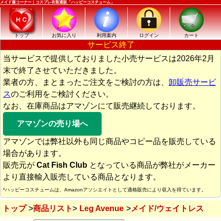
メイド服コーナー｜コスプレ衣装通販「ハッピーコスチューム」
トップ
お気に入り
利用案内
ログイン
カート
サービス終了
当サービスで提供しておりました小売サービスは2026年2月
末で終了させていただきました。
業者の方、まとまったご注文をご検討の方は、
卸販売サービ
ス
のご利用をご検討ください。
なお、在庫商品はアマゾンにて販売継続しております。
アマゾンの売り場へ
アマゾンでは弊社以外も同じ商品やコピー品を販売している
場合があります。
販売元が
Cat Fish Club
となっている商品が弊社がメーカー
より直接輸入販売している商品となります。
*ハッピーコスチュームは、Amazonアソシエイトとして適格販売により収入を得ています。
トップ
商品リスト
Leg Avenue
メイド/ウェイトレス