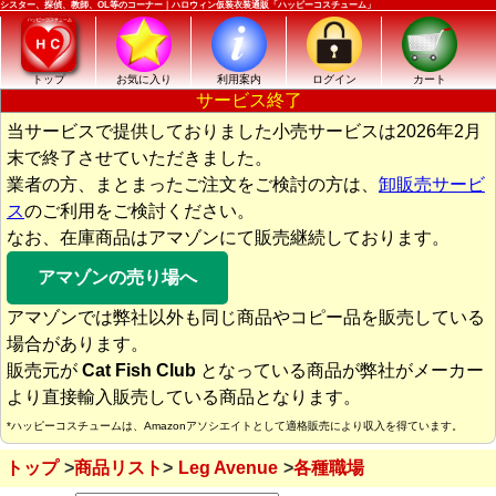
シスター、探偵、教師、OL等のコーナー｜ハロウィン仮装衣装通販「ハッピーコスチューム」
トップ
お気に入り
利用案内
ログイン
カート
サービス終了
当サービスで提供しておりました小売サービスは2026年2月
末で終了させていただきました。
業者の方、まとまったご注文をご検討の方は、
卸販売サービ
ス
のご利用をご検討ください。
なお、在庫商品はアマゾンにて販売継続しております。
アマゾンの売り場へ
アマゾンでは弊社以外も同じ商品やコピー品を販売している
場合があります。
販売元が
Cat Fish Club
となっている商品が弊社がメーカー
より直接輸入販売している商品となります。
*ハッピーコスチュームは、Amazonアソシエイトとして適格販売により収入を得ています。
トップ
商品リスト
Leg Avenue
各種職場