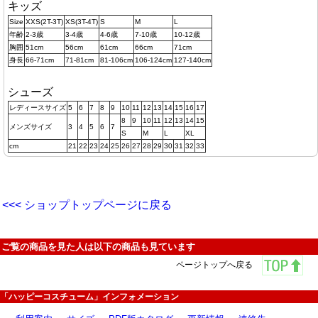
キッズ
Size
XXS(2T-3T)
XS(3T-4T)
S
M
L
年齢
2-3歳
3-4歳
4-6歳
7-10歳
10-12歳
胸囲
51cm
56cm
61cm
66cm
71cm
身長
66-71cm
71-81cm
81-106cm
106-124cm
127-140cm
シューズ
レディースサイズ
5
6
7
8
9
10
11
12
13
14
15
16
17
8
9
10
11
12
13
14
15
メンズサイズ
3
4
5
6
7
S
M
L
XL
cm
21
22
23
24
25
26
27
28
29
30
31
32
33
<<< ショップトップページに戻る
ご覧の商品を見た人は以下の商品も見ています
ページトップへ戻る
「ハッピーコスチューム」インフォメーション