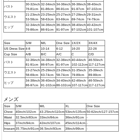
30-32inch
32-34inch
34-36inch
36-38inch
38-40inch
バスト
76-81cm
81-86cm
86-91cm
91-97cm
97-102cm
21-23inch
23-25inch
25-27inch
27-29inch
29-31inch
ウエスト
53-58cm
58-63cm
63-69cm
69-74cm
74-79cm
32-34inch
34-36inch
36-38inch
38-40inch
40-42inch
ヒップ
76-86cm
86-91cm
91-97cm
97-102cm
101-107cm
Size
S/M
M/L
One Size
1X/2X
3X/4X
US Dress Size
4-8
10-14
6-12
16-20
22-26
Cup Size
A/B
B/C
A/C
C
C/D
32-36inch
34-38inch
32-38inch
40-44inch
46-50inch
バスト
81-91cm
86-97cm
81-97cm
102-112cm
117-127cm
23-27inch
25-29inch
23-29inch
31-35inch
35-39inch
ウエスト
58-69cm
63-74cm
58-74cm
79-89cm
89-99cm
34-38inch
36-40inch
34-40inch
42-46inch
46-50inch
ヒップ
86-97cm
91-102cm
86-102cm
107-117cm
117-127cm
メンズ
Size
S/M
M/L
XL
One Size
Chest
40inch/102cm
43.25inch/110cm
53inch/135cm
50-62inch/127-157cm
Waist
32.5inch/83cm
33inch/84cm
36inch/91cm
-
Hips
37inch/94cm
42inch/107cm
45inch/114cm
-
Inseam
35.75inch/91cm
36.5inch/93cm
39inch/99cm
-