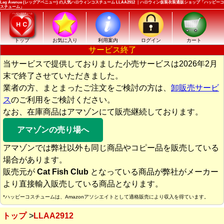
Leg Avenue (レッグアベニュー) の人気ハロウィンコスチューム LLAA2912 ｜ハロウィン仮装衣装通販ショップ「ハッピーコ
スチューム」
トップ
お気に入り
利用案内
ログイン
カート
サービス終了
当サービスで提供しておりました小売サービスは2026年2月
末で終了させていただきました。
業者の方、まとまったご注文をご検討の方は、
卸販売サービ
ス
のご利用をご検討ください。
なお、在庫商品はアマゾンにて販売継続しております。
アマゾンの売り場へ
アマゾンでは弊社以外も同じ商品やコピー品を販売している
場合があります。
販売元が
Cat Fish Club
となっている商品が弊社がメーカー
より直接輸入販売している商品となります。
*ハッピーコスチュームは、Amazonアソシエイトとして適格販売により収入を得ています。
トップ
LLAA2912