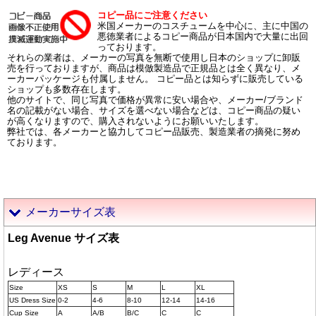
コピー品にご注意ください
米国メーカーのコスチュームを中心に、主に中国の
悪徳業者によるコピー商品が日本国内で大量に出回
っております。
それらの業者は、メーカーの写真を無断で使用し日本のショップに卸販
売を行っておりますが、商品は模倣製造品で正規品とは全く異なり、メ
ーカーパッケージも付属しません。 コピー品とは知らずに販売している
ショップも多数存在します。
他のサイトで、同じ写真で価格が異常に安い場合や、メーカー/ブランド
名の記載がない場合、サイズを選べない場合などは、コピー商品の疑い
が高くなりますので、購入されないようにお願いいたします。
弊社では、各メーカーと協力してコピー品販売、製造業者の摘発に努め
ております。
メーカーサイズ表
Leg Avenue サイズ表
レディース
Size
XS
S
M
L
XL
US Dress Size
0-2
4-6
8-10
12-14
14-16
Cup Size
A
A/B
B/C
C
C