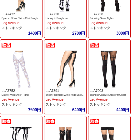
LLA7432
LLA7720
LLA7738
Spandex Sheer Tattoo Print Pantyhose
Harlequin Pantyhose
Bat Wing Sheer Tights
Leg Avenue
Leg Avenue
Leg Avenue
ストッキング
ストッキング
ストッキング
1400円
2700円
3000円
LLA7752
LLA7891
LLA7903
Daisy Nylon Sheer Tights
Sheer Pantyhose with Fringe Backseam
Spandex Opaque Cross Pantyhose
Leg Avenue
Leg Avenue
Leg Avenue
ストッキング
ストッキング
ストッキング
3500円
6400円
4400円