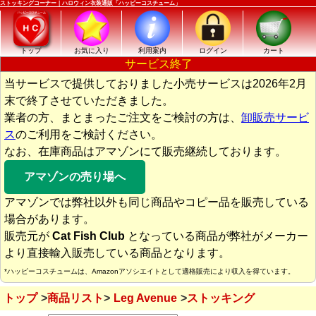
ストッキングコーナー｜ハロウィン衣装通販「ハッピーコスチューム」
トップ
お気に入り
利用案内
ログイン
カート
サービス終了
当サービスで提供しておりました小売サービスは2026年2月
末で終了させていただきました。
業者の方、まとまったご注文をご検討の方は、
卸販売サービ
ス
のご利用をご検討ください。
なお、在庫商品はアマゾンにて販売継続しております。
アマゾンの売り場へ
アマゾンでは弊社以外も同じ商品やコピー品を販売している
場合があります。
販売元が
Cat Fish Club
となっている商品が弊社がメーカー
より直接輸入販売している商品となります。
*ハッピーコスチュームは、Amazonアソシエイトとして適格販売により収入を得ています。
トップ
商品リスト
Leg Avenue
ストッキング