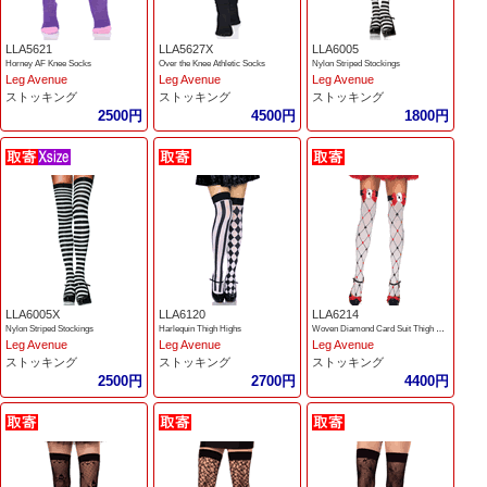
LLA5621
LLA5627X
LLA6005
Horney AF Knee Socks
Over the Knee Athletic Socks
Nylon Striped Stockings
Leg Avenue
Leg Avenue
Leg Avenue
ストッキング
ストッキング
ストッキング
2500円
4500円
1800円
LLA6005X
LLA6120
LLA6214
Nylon Striped Stockings
Harlequin Thigh Highs
Woven Diamond Card Suit Thigh Highs
Leg Avenue
Leg Avenue
Leg Avenue
ストッキング
ストッキング
ストッキング
2500円
2700円
4400円