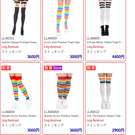
LLA6321
LLA6600
LLA6605
Spandex Opaque Pinstriped Suspender Thigh Highs
Acrylic Neon Rainbow Thigh Highs
3 Stripes Athletic Ribbed Thigh Highs
Leg Avenue
Leg Avenue
Leg Avenue
ストッキング
ストッキング
ストッキング
3600円
3000円
4400円
LLA6606
LLA6606X
LLA6612
Spandex Acrylic Rainbow Striped Thigh Highs
Spandex Acrylic Rainbow Striped Thigh Highs
Over The Rainbow Opaque Thigh Highs
Leg Avenue
Leg Avenue
Leg Avenue
ストッキング
ストッキング
ストッキング
3000円
3600円
2900円