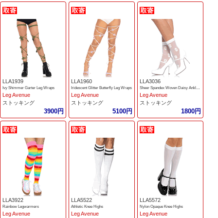
LLA1939
LLA1960
LLA3036
Ivy Shimmer Garter Leg Wraps
Iridescent Glitter Butterfly Leg Wraps
Sheer Spandex Woven Daisy Anklets
Leg Avenue
Leg Avenue
Leg Avenue
ストッキング
ストッキング
ストッキング
3900円
5100円
1800円
LLA3922
LLA5522
LLA5572
Rainbow Legwarmers
Athletic Knee Highs
Nylon Opaque Knee Highs
Leg Avenue
Leg Avenue
Leg Avenue