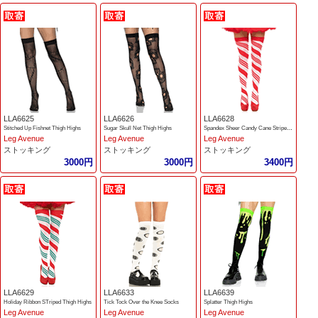
LLA6625
LLA6626
LLA6628
Stitched Up Fishnet Thigh Highs
Sugar Skull Net Thigh Highs
Spandex Sheer Candy Cane Striped Thigh Highs
Leg Avenue
Leg Avenue
Leg Avenue
ストッキング
ストッキング
ストッキング
3000円
3000円
3400円
LLA6629
LLA6633
LLA6639
Holiday Ribbon STriped Thigh Highs
Tick Tock Over the Knee Socks
Splatter Thigh Highs
Leg Avenue
Leg Avenue
Leg Avenue