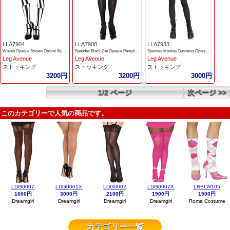
LLA7904
LLA7908
LLA7933
Woven Opaque Stripes Optical Illusion Pantyhose
Spandex Black Cat Opaque Pantyhose
Spandex Monkey Business Opaque Pantyhose
Leg Avenue
Leg Avenue
Leg Avenue
ストッキング
ストッキング
ストッキング
3200円
3200円
3000円
1/2 ページ
次ページ >>
このカテゴリーで人気の商品です。
LDG0007
LDG0001X
LDG0002
LDG0007X
LRBLW105
1600円
3000円
2100円
1900円
1500円
Dreamgirl
Dreamgirl
Dreamgirl
Dreamgirl
Roma Costume
カテゴリー一覧