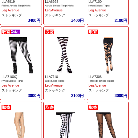
LLA6919
LLA6928
LLA7100
Ribbed Athletic Thigh Highs
Acrylic Striped Thigh Highs
Nylon Stripes Tights
Leg Avenue
Leg Avenue
Leg Avenue
ストッキング
ストッキング
ストッキング
3400円
3400円
2100円
LLA7100Q
LLA7110
LLA7306
Nylon Stripes Tights
Wide Stripe Tights
Tattered Footless Thighs
Leg Avenue
Leg Avenue
Leg Avenue
ストッキング
ストッキング
ストッキング
3000円
2100円
3000円