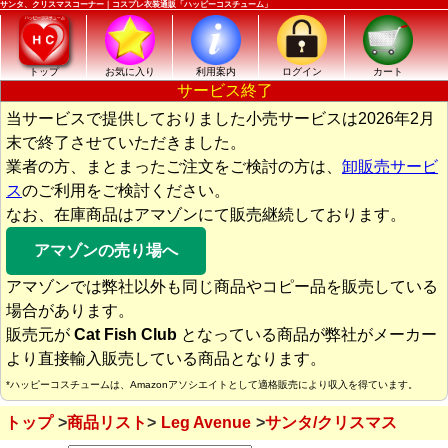
サンタ、クリスマスコーナー｜コスプレ衣装通販「ハッピーコスチューム」
トップ
お気に入り
利用案内
ログイン
カート
サービス終了
当サービスで提供しておりました小売サービスは2026年2月
末で終了させていただきました。
業者の方、まとまったご注文をご検討の方は、
卸販売サービ
ス
のご利用をご検討ください。
なお、在庫商品はアマゾンにて販売継続しております。
アマゾンの売り場へ
アマゾンでは弊社以外も同じ商品やコピー品を販売している
場合があります。
販売元が
Cat Fish Club
となっている商品が弊社がメーカー
より直接輸入販売している商品となります。
*ハッピーコスチュームは、Amazonアソシエイトとして適格販売により収入を得ています。
トップ
商品リスト
Leg Avenue
サンタ/クリスマス