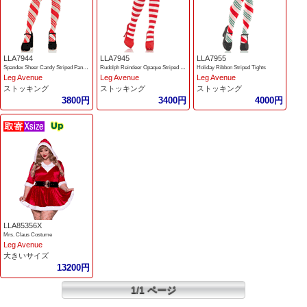
LLA7944
LLA7945
LLA7955
Spandex Sheer Candy Striped Pantyhose
Rudolph Reindeer Opaque Striped Pantyhose
Holiday Ribbon Striped Tights
Leg Avenue
Leg Avenue
Leg Avenue
ストッキング
ストッキング
ストッキング
3800円
3400円
4000円
LLA85356X
Mrs. Claus Costume
Leg Avenue
大きいサイズ
13200円
1/1 ページ