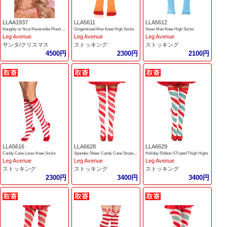
LLAA1937
LLA5611
LLA5612
Naughty or Nice Reversible Plush Santa Hat
Gingerbread Man Knee High Socks
Snow Man Knee High Socks
Leg Avenue
Leg Avenue
Leg Avenue
サンタ/クリスマス
ストッキング
ストッキング
4500円
2300円
2100円
LLA5616
LLA6628
LLA6629
Candy Cane Lurex Knee Socks
Spandex Sheer Candy Cane Striped Thigh Highs
Holiday Ribbon STriped Thigh Highs
Leg Avenue
Leg Avenue
Leg Avenue
ストッキング
ストッキング
ストッキング
2300円
3400円
3400円