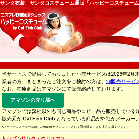
サンタ衣装、サンタコスチューム通販「ハッピーコスチューム
当サービスで提供しておりました小売サービスは2026年2月
業者の方、まとまったご注文をご検討の方は、
卸販売サービ
なお、在庫商品はアマゾンにて販売継続しております。
アマゾンの売り場へ
アマゾンでは弊社以外も同じ商品やコピー品を販売している
販売元が
Cat Fish Club
となっている商品が弊社がメーカー
*ハッピーコスチュームは、Amazonアソシエイトとして適格販売により収入を得ています。
トップ
サンタ・クリスマス