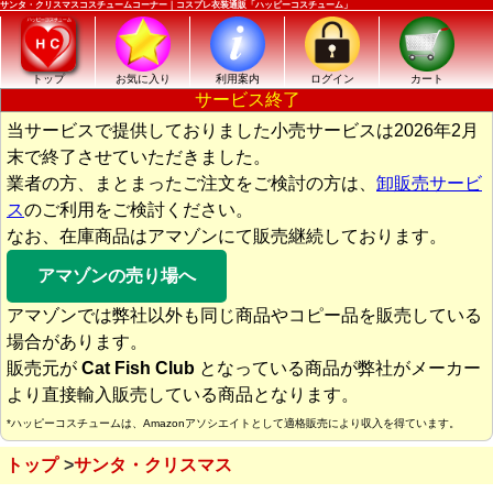
サンタ・クリスマスコスチュームコーナー｜コスプレ衣装通販「ハッピーコスチューム」
トップ
お気に入り
利用案内
ログイン
カート
サービス終了
当サービスで提供しておりました小売サービスは2026年2月
末で終了させていただきました。
業者の方、まとまったご注文をご検討の方は、
卸販売サービ
ス
のご利用をご検討ください。
なお、在庫商品はアマゾンにて販売継続しております。
アマゾンの売り場へ
アマゾンでは弊社以外も同じ商品やコピー品を販売している
場合があります。
販売元が
Cat Fish Club
となっている商品が弊社がメーカー
より直接輸入販売している商品となります。
*ハッピーコスチュームは、Amazonアソシエイトとして適格販売により収入を得ています。
トップ
サンタ・クリスマス