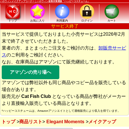
ハロウィンメイクアップコーナー｜ハロウィン仮装衣装通販「ハッピーコスチューム」
トップ
お気に入り
利用案内
ログイン
カート
サービス終了
当サービスで提供しておりました小売サービスは2026年2月
末で終了させていただきました。
業者の方、まとまったご注文をご検討の方は、
卸販売サービ
ス
のご利用をご検討ください。
なお、在庫商品はアマゾンにて販売継続しております。
アマゾンの売り場へ
アマゾンでは弊社以外も同じ商品やコピー品を販売している
場合があります。
販売元が
Cat Fish Club
となっている商品が弊社がメーカー
より直接輸入販売している商品となります。
*ハッピーコスチュームは、Amazonアソシエイトとして適格販売により収入を得ています。
トップ
商品リスト
Elegant Moments
メイクアップ