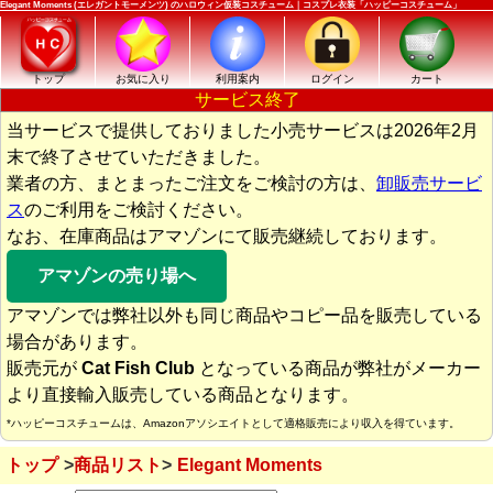
Elegant Moments (エレガントモーメンツ) のハロウィン仮装コスチューム｜コスプレ衣装「ハッピーコスチューム」
トップ
お気に入り
利用案内
ログイン
カート
サービス終了
当サービスで提供しておりました小売サービスは2026年2月
末で終了させていただきました。
業者の方、まとまったご注文をご検討の方は、
卸販売サービ
ス
のご利用をご検討ください。
なお、在庫商品はアマゾンにて販売継続しております。
アマゾンの売り場へ
アマゾンでは弊社以外も同じ商品やコピー品を販売している
場合があります。
販売元が
Cat Fish Club
となっている商品が弊社がメーカー
より直接輸入販売している商品となります。
*ハッピーコスチュームは、Amazonアソシエイトとして適格販売により収入を得ています。
トップ
商品リスト
Elegant Moments