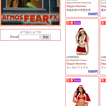
Queen of the Nile Costume 5pc
5pc S
Elegant Moments
Ele
民族衣装/中世歴史系
魔女
9300円
メールニュース
Email
LEM99094
LEM
3pc Sleigh Belle Costume
Santa
Elegant Moments
Ele
サンタ/クリスマス
サン
9300円