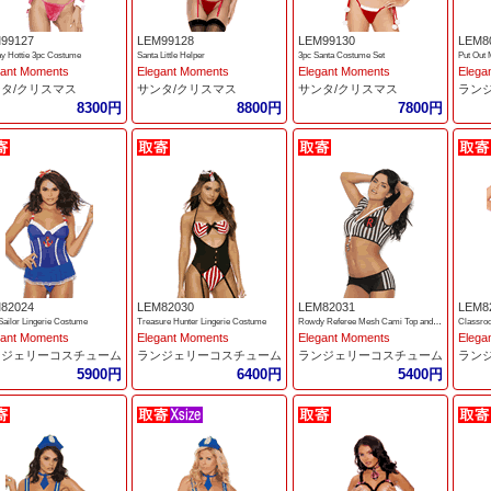
99127
LEM99128
LEM99130
LEM8
ay Hottie 3pc Costume
Santa Little Helper
3pc Santa Costume Set
gant Moments
Elegant Moments
Elegant Moments
Elega
タ/クリスマス
サンタ/クリスマス
サンタ/クリスマス
ラン
8300円
8800円
7800円
82024
LEM82030
LEM82031
LEM8
Sailor Lingerie Costume
Treasure Hunter Lingerie Costume
Rowdy Referee Mesh Cami Top and Booty Shorts
gant Moments
Elegant Moments
Elegant Moments
Elega
ンジェリーコスチューム
ランジェリーコスチューム
ランジェリーコスチューム
ラン
5900円
6400円
5400円