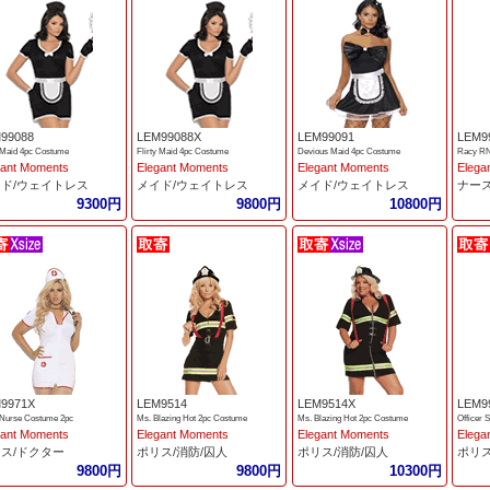
99088
LEM99088X
LEM99091
LEM9
y Maid 4pc Costume
Flirty Maid 4pc Costume
Devious Maid 4pc Costume
Racy RN
gant Moments
Elegant Moments
Elegant Moments
Elega
ド/ウェイトレス
メイド/ウェイトレス
メイド/ウェイトレス
ナー
9300円
9800円
10800円
9971X
LEM9514
LEM9514X
LEM9
Nurse Costume 2pc
Ms. Blazing Hot 2pc Costume
Ms. Blazing Hot 2pc Costume
Officer 
gant Moments
Elegant Moments
Elegant Moments
Elega
ス/ドクター
ポリス/消防/囚人
ポリス/消防/囚人
ポリス
9800円
9800円
10300円