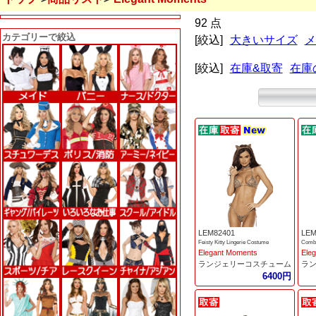
92 点
カテゴリーで絞込
[絞込]
大きいサイズ
メ
[絞込]
在庫&取寄
在庫
LEM82401
LEM
Feisty Kitty Lingerie Costume
Comba
Elegant Moments
Ele
ランジェリーコスチューム
ラ
6400円