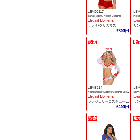
LEM99117
LEM
Santa Naughty Helper Costume
Holid
Elegant Moments
Ele
サンタ/クリスマス
サン
9300円
LEM8014
LEM
Heart Breaker Lingerie Costume 3pc Set
Sexy 
Elegant Moments
Ele
ランジェリーコスチューム
ラ
6400円