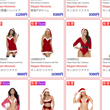
exy Devil Costume
Miss Mouse Costume
Santa Helper 3pc Costume
Holiday 
gant Moments
Elegant Moments
Elegant Moments
Elega
/悪魔/バンパイア
映画/TV/ゲーム
サンタ/クリスマス
サン
11200円
8300円
8300円
99107
LEM99107X
LEM99111
LEM9
 Sweetie Costume with Hat
Santa Sweetie Costume with Hat
Santa Tease 2pc Costume
Santa T
gant Moments
Elegant Moments
Elegant Moments
Elega
タ/クリスマス
サンタ/クリスマス
サンタ/クリスマス
サン
9800円
10300円
9300円