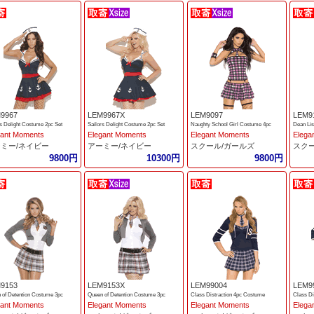
9967
LEM9967X
LEM9097
LEM9
rs Delight Costume 2pc Set
Sailors Delight Costume 2pc Set
Naughty School Girl Costume 4pc
Dean Lis
gant Moments
Elegant Moments
Elegant Moments
Elega
ミー/ネイビー
アーミー/ネイビー
スクール/ガールズ
スク
9800円
10300円
9800円
9153
LEM9153X
LEM99004
LEM9
 of Detention Costume 3pc
Queen of Detention Costume 3pc
Class Distraction 4pc Costume
Class Di
gant Moments
Elegant Moments
Elegant Moments
Elega