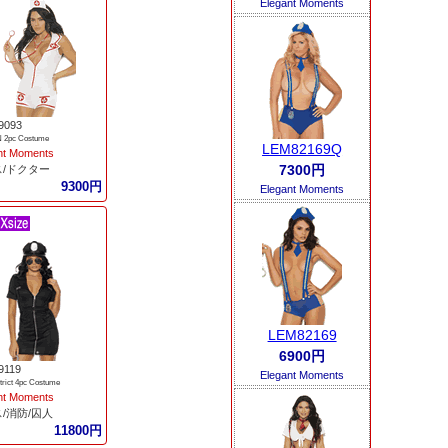
Elegant Moments
9093
 2pc Costume
LEM82169Q
nt Moments
7300円
ス/ドクター
9300円
Elegant Moments
LEM82169
6900円
9119
Elegant Moments
Strict 4pc Costume
nt Moments
/消防/囚人
11800円