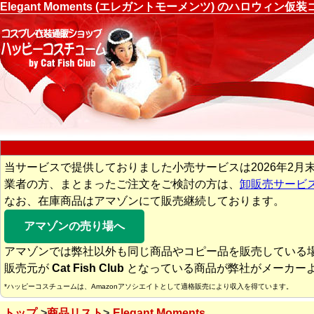
Elegant Moments (エレガントモーメンツ) のハロウ
当サービスで提供しておりました小売サービスは2026年2月
業者の方、まとまったご注文をご検討の方は、
卸販売サービ
なお、在庫商品はアマゾンにて販売継続しております。
アマゾンの売り場へ
アマゾンでは弊社以外も同じ商品やコピー品を販売している
販売元が
Cat Fish Club
となっている商品が弊社がメーカー
*ハッピーコスチュームは、Amazonアソシエイトとして適格販売により収入を得ています。
トップ
商品リスト
Elegant Moments