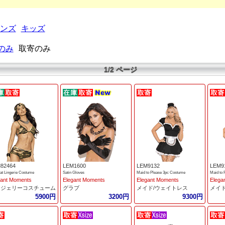
ンズ
キッズ
のみ
取寄のみ
1/2 ページ
82464
LEM1600
LEM9132
LEM9
t Lingerie Costume
Satin Gloves
Maid to Please 3pc Costume
Maid to 
gant Moments
Elegant Moments
Elegant Moments
Elega
ンジェリーコスチューム
グラブ
メイド/ウェイトレス
メイ
5900円
3200円
9300円