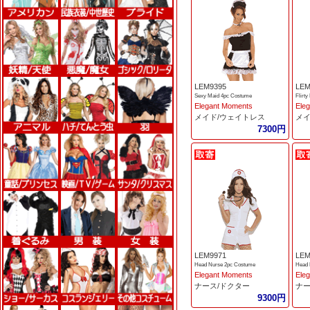
LEM9395
LEM
Sexy Maid 4pc Costume
Flirt
Elegant Moments
Ele
メイド/ウェイトレス
メイ
7300円
LEM9971
LEM
Head Nurse 2pc Costume
Head 
Elegant Moments
Ele
ナース/ドクター
ナー
9300円