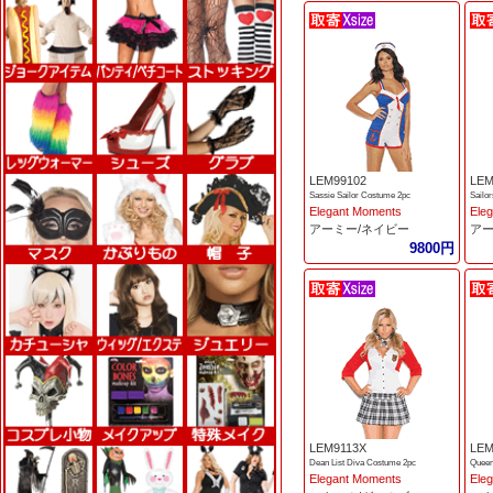
LEM99102
LEM
Sassie Sailor Costume 2pc
Sailo
Elegant Moments
Ele
アーミー/ネイビー
アー
9800円
LEM9113X
LEM
Dean List Diva Costume 2pc
Queen
Elegant Moments
Ele