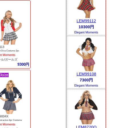
LEM99112
10300円
Elegant Moments
113
t Diva Costume 2pc
nt Moments
ール/ガールズ
9300円
LEM99108
7300円
Elegant Moments
9004X
straction 4pc Costume
nt Moments
LEM8720Q