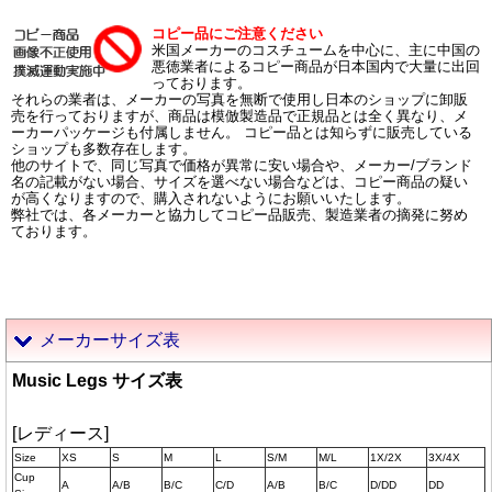
コピー品にご注意ください
米国メーカーのコスチュームを中心に、主に中国の
悪徳業者によるコピー商品が日本国内で大量に出回
っております。
それらの業者は、メーカーの写真を無断で使用し日本のショップに卸販
売を行っておりますが、商品は模倣製造品で正規品とは全く異なり、メ
ーカーパッケージも付属しません。 コピー品とは知らずに販売している
ショップも多数存在します。
他のサイトで、同じ写真で価格が異常に安い場合や、メーカー/ブランド
名の記載がない場合、サイズを選べない場合などは、コピー商品の疑い
が高くなりますので、購入されないようにお願いいたします。
弊社では、各メーカーと協力してコピー品販売、製造業者の摘発に努め
ております。
メーカーサイズ表
Music Legs サイズ表
[レディース]
Size
XS
S
M
L
S/M
M/L
1X/2X
3X/4X
Cup
A
A/B
B/C
C/D
A/B
B/C
D/DD
DD