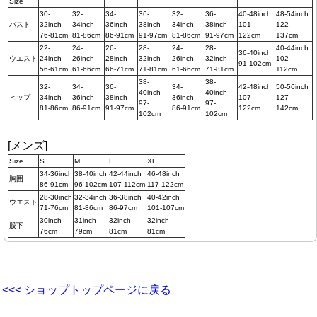
Size
30-
32-
34-
36-
32-
36-
40-48inch
48-54inch
バスト
32inch
34inch
36inch
38inch
34inch
38inch
101-
122-
76-81cm
81-86cm
86-91cm
91-97cm
81-86cm
91-97cm
122cm
137cm
22-
24-
26-
28-
24-
28-
40-44inch
36-40inch
ウエスト
24inch
26inch
28inch
32inch
26inch
32inch
102-
91-102cm
56-61cm
61-66cm
66-71cm
71-81cm
61-66cm
71-81cm
112cm
38-
38-
32-
34-
36-
34-
42-48inch
50-56inch
40inch
40inch
ヒップ
34inch
36inch
38inch
36inch
107-
127-
97-
97-
81-86cm
86-91cm
91-97cm
86-91cm
122cm
142cm
102cm
102cm
[メンズ]
Size
S
M
L
XL
34-36inch
38-40inch
42-44inch
46-48inch
胸囲
86-91cm
96-102cm
107-112cm
117-122cm
28-30inch
32-34inch
36-38inch
40-42inch
ウエスト
71-76cm
81-86cm
86-97cm
101-107cm
30inch
31inch
32inch
32inch
股下
76cm
79cm
81cm
81cm
<<< ショップトップページに戻る