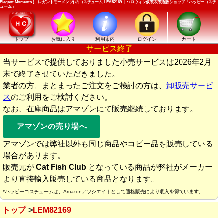
Elegant Moments (エレガントモーメンツ) のコスチューム LEM82169 ｜ハロウィン仮装衣装通販ショップ「ハッピーコスチ
ューム」
トップ
お気に入り
利用案内
ログイン
カート
サービス終了
当サービスで提供しておりました小売サービスは2026年2月
末で終了させていただきました。
業者の方、まとまったご注文をご検討の方は、
卸販売サービ
ス
のご利用をご検討ください。
なお、在庫商品はアマゾンにて販売継続しております。
アマゾンの売り場へ
アマゾンでは弊社以外も同じ商品やコピー品を販売している
場合があります。
販売元が
Cat Fish Club
となっている商品が弊社がメーカー
より直接輸入販売している商品となります。
*ハッピーコスチュームは、Amazonアソシエイトとして適格販売により収入を得ています。
トップ
LEM82169