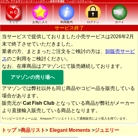
コスプレ アクセサリーコーナー｜ハロウィン仮装衣装通販「ハッピーコスチューム」
トップ
お気に入り
利用案内
ログイン
カート
サービス終了
当サービスで提供しておりました小売サービスは2026年2月
末で終了させていただきました。
業者の方、まとまったご注文をご検討の方は、
卸販売サービ
ス
のご利用をご検討ください。
なお、在庫商品はアマゾンにて販売継続しております。
アマゾンの売り場へ
アマゾンでは弊社以外も同じ商品やコピー品を販売している
場合があります。
販売元が
Cat Fish Club
となっている商品が弊社がメーカー
より直接輸入販売している商品となります。
*ハッピーコスチュームは、Amazonアソシエイトとして適格販売により収入を得ています。
トップ
商品リスト
Elegant Moments
ジュエリー