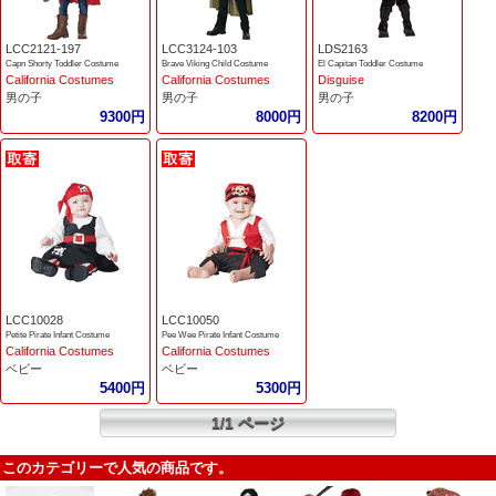
LCC2121-197
LCC3124-103
LDS2163
Capn Shorty Toddler Costume
Brave Viking Child Costume
El Capitan Toddler Costume
California Costumes
California Costumes
Disguise
男の子
男の子
男の子
9300円
8000円
8200円
LCC10028
LCC10050
Petite Pirate Infant Costume
Pee Wee Pirate Infant Costume
California Costumes
California Costumes
ベビー
ベビー
5400円
5300円
1/1 ページ
このカテゴリーで人気の商品です。