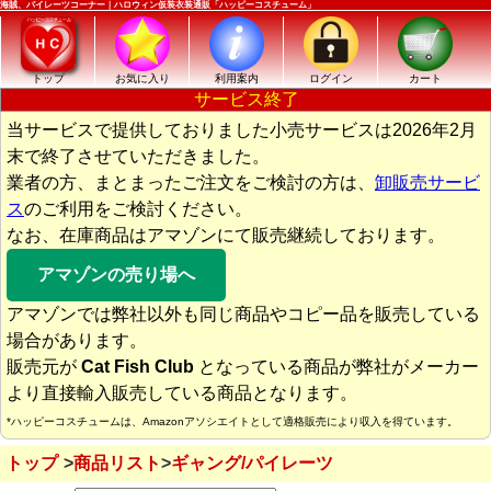
海賊、パイレーツコーナー｜ハロウィン仮装衣装通販「ハッピーコスチューム」
トップ
お気に入り
利用案内
ログイン
カート
サービス終了
当サービスで提供しておりました小売サービスは2026年2月
末で終了させていただきました。
業者の方、まとまったご注文をご検討の方は、
卸販売サービ
ス
のご利用をご検討ください。
なお、在庫商品はアマゾンにて販売継続しております。
アマゾンの売り場へ
アマゾンでは弊社以外も同じ商品やコピー品を販売している
場合があります。
販売元が
Cat Fish Club
となっている商品が弊社がメーカー
より直接輸入販売している商品となります。
*ハッピーコスチュームは、Amazonアソシエイトとして適格販売により収入を得ています。
トップ
商品リスト
ギャング/パイレーツ