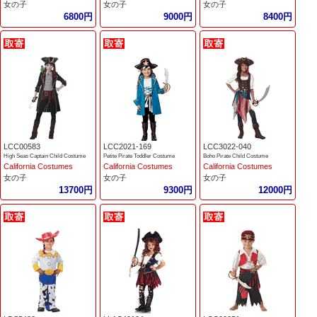
女の子
女の子
女の子
6800円
9000円
8400円
LCC00583
LCC2021-169
LCC3022-040
High Seas Captain Child Costume
Petite Pirate Toddler Costume
Boho Pirate Child Costume
California Costumes
California Costumes
California Costumes
女の子
女の子
女の子
13700円
9300円
12000円