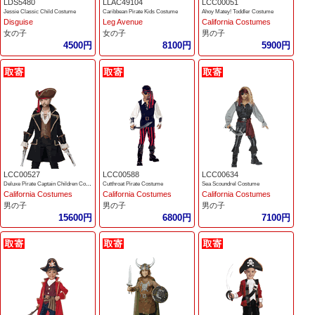
LDS5480
LLAC49104
LCC00051
Jessie Classic Child Costume
Caribbean Pirate Kids Costume
Ahoy Matey! Toddler Costume
Disguise
Leg Avenue
California Costumes
女の子
女の子
男の子
4500円
8100円
5900円
LCC00527
LCC00588
LCC00634
Deluxe Pirate Captain Children Costume
Cutthroat Pirate Costume
Sea Scoundrel Costume
California Costumes
California Costumes
California Costumes
男の子
男の子
男の子
15600円
6800円
7100円