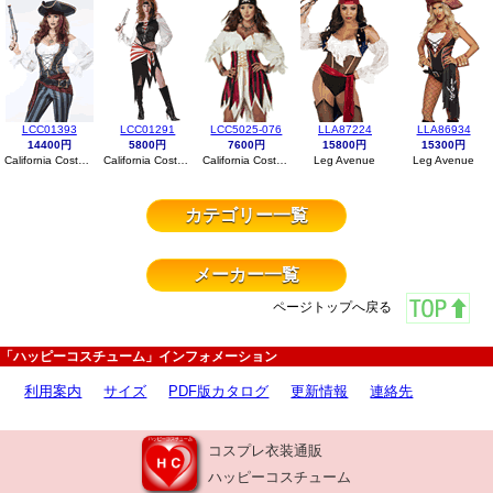
LCC01393
LCC01291
LCC5025-076
LLA87224
LLA86934
14400円
5800円
7600円
15800円
15300円
California Costumes
California Costumes
California Costumes
Leg Avenue
Leg Avenue
カテゴリー一覧
メーカー一覧
ページトップへ戻る
「ハッピーコスチューム」インフォメーション
利用案内
サイズ
PDF版カタログ
更新情報
連絡先
コスプレ衣装通販
ハッピーコスチューム