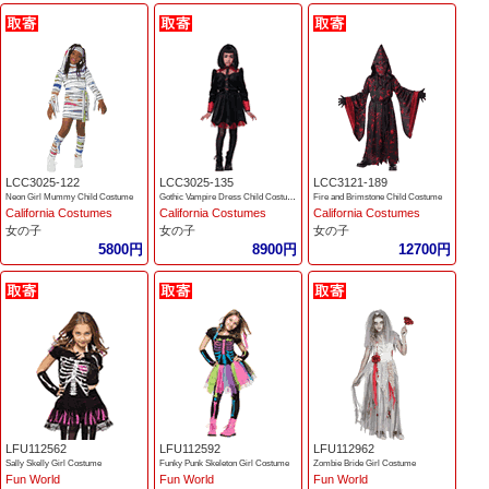
LCC3025-122
LCC3025-135
LCC3121-189
Neon Girl Mummy Child Costume
Gothic Vampire Dress Child Costume
Fire and Brimstone Child Costume
California Costumes
California Costumes
California Costumes
女の子
女の子
女の子
5800円
8900円
12700円
LFU112562
LFU112592
LFU112962
Sally Skelly Girl Costume
Funky Punk Skeleton Girl Costume
Zombie Bride Girl Costume
Fun World
Fun World
Fun World