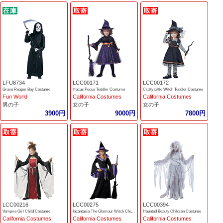
LFU8734
LCC00171
LCC00172
Grave Reaper Boy Costume
Hocus Pocus Toddler Costume
Crafty Little Witch Toddler Costume
Fun World
California Costumes
California Costumes
男の子
女の子
女の子
3900円
9000円
7800円
LCC00216
LCC00275
LCC00394
Vampire Girl Child Costume
Incantasia The Glamour Witch Children Costume
Haunted Beauty Children Costume
California Costumes
California Costumes
California Costumes