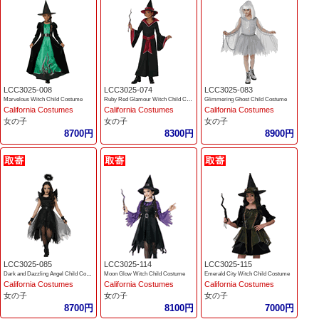
LCC3025-008
LCC3025-074
LCC3025-083
Marvelous Witch Child Costume
Ruby Red Glamour Witch Child Costume
Glimmering Ghost Child Costume
California Costumes
California Costumes
California Costumes
女の子
女の子
女の子
8700円
8300円
8900円
LCC3025-085
LCC3025-114
LCC3025-115
Dark and Dazzling Angel Child Costume
Moon Glow Witch Child Costume
Emerald City Witch Child Costume
California Costumes
California Costumes
California Costumes
女の子
女の子
女の子
8700円
8100円
7000円