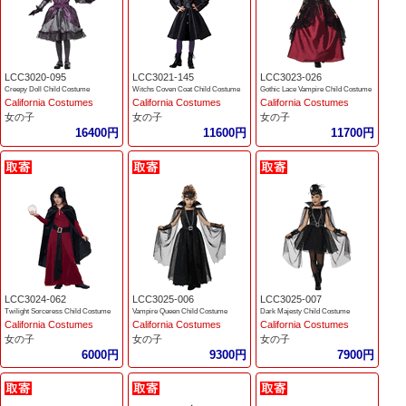
LCC3020-095
LCC3021-145
LCC3023-026
Creepy Doll Child Costume
Witchs Coven Coat Child Costume
Gothic Lace Vampire Child Costume
California Costumes
California Costumes
California Costumes
女の子
女の子
女の子
16400円
11600円
11700円
LCC3024-062
LCC3025-006
LCC3025-007
Twilight Sorceress Child Costume
Vampire Queen Child Costume
Dark Majesty Child Costume
California Costumes
California Costumes
California Costumes
女の子
女の子
女の子
6000円
9300円
7900円