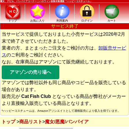
魔女、デビル、バンパイアコーナー｜ハロウィン仮装衣装通販「ハッピーコスチューム」
トップ
お気に入り
利用案内
ログイン
カート
サービス終了
当サービスで提供しておりました小売サービスは2026年2月
末で終了させていただきました。
業者の方、まとまったご注文をご検討の方は、
卸販売サービ
ス
のご利用をご検討ください。
なお、在庫商品はアマゾンにて販売継続しております。
アマゾンの売り場へ
アマゾンでは弊社以外も同じ商品やコピー品を販売している
場合があります。
販売元が
Cat Fish Club
となっている商品が弊社がメーカー
より直接輸入販売している商品となります。
*ハッピーコスチュームは、Amazonアソシエイトとして適格販売により収入を得ています。
トップ
商品リスト
魔女/悪魔/バンパイア