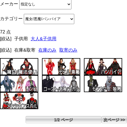
メーカー
カテゴリー
72 点
[絞込]
子供用
大人&子供用
[絞込]
在庫&取寄
在庫のみ
取寄のみ
1/2 ページ
次ページ >>