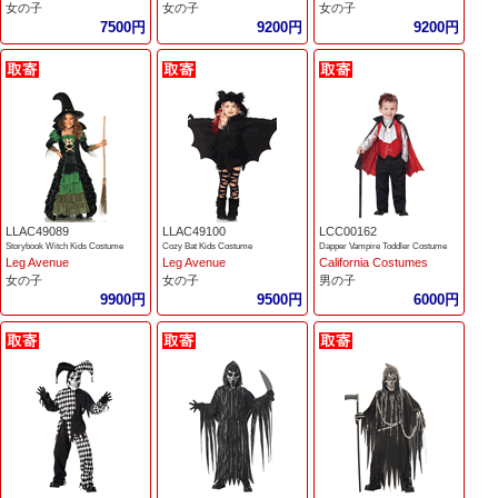
女の子
女の子
女の子
7500円
9200円
9200円
LLAC49089
LLAC49100
LCC00162
Storybook Witch Kids Costume
Cozy Bat Kids Costume
Dapper Vampire Toddler Costume
Leg Avenue
Leg Avenue
California Costumes
女の子
女の子
男の子
9900円
9500円
6000円