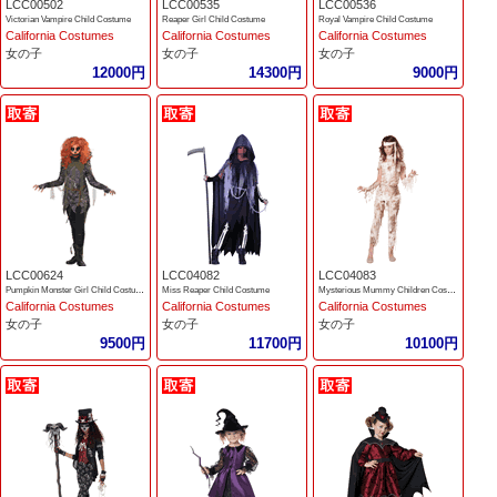
LCC00502
LCC00535
LCC00536
Victorian Vampire Child Costume
Reaper Girl Child Costume
Royal Vampire Child Costume
California Costumes
California Costumes
California Costumes
女の子
女の子
女の子
12000円
14300円
9000円
LCC00624
LCC04082
LCC04083
Pumpkin Monster Girl Child Costume
Miss Reaper Child Costume
Mysterious Mummy Children Costume
California Costumes
California Costumes
California Costumes
女の子
女の子
女の子
9500円
11700円
10100円