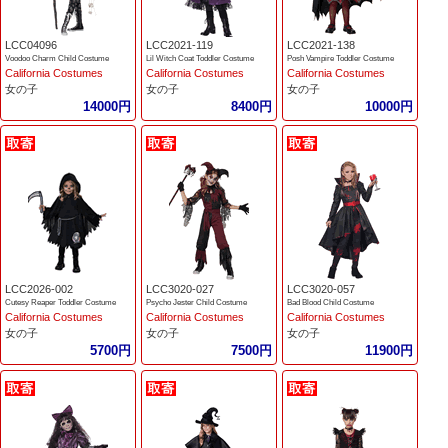
LCC04096
LCC2021-119
LCC2021-138
Voodoo Charm Child Costume
Lil Witch Coat Toddler Costume
Posh Vampire Toddler Costume
California Costumes
California Costumes
California Costumes
女の子
女の子
女の子
14000円
8400円
10000円
LCC2026-002
LCC3020-027
LCC3020-057
Cutesy Reaper Toddler Costume
Psycho Jester Child Costume
Bad Blood Child Costume
California Costumes
California Costumes
California Costumes
女の子
女の子
女の子
5700円
7500円
11900円