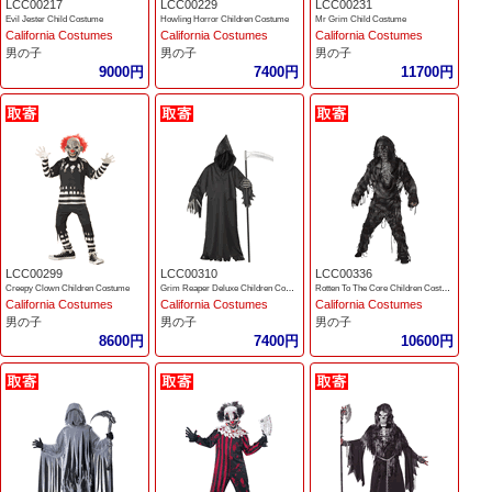
LCC00217
LCC00229
LCC00231
Evil Jester Child Costume
Howling Horror Children Costume
Mr Grim Child Costume
California Costumes
California Costumes
California Costumes
男の子
男の子
男の子
9000円
7400円
11700円
LCC00299
LCC00310
LCC00336
Creepy Clown Children Costume
Grim Reaper Deluxe Children Costume
Rotten To The Core Children Costume
California Costumes
California Costumes
California Costumes
男の子
男の子
男の子
8600円
7400円
10600円