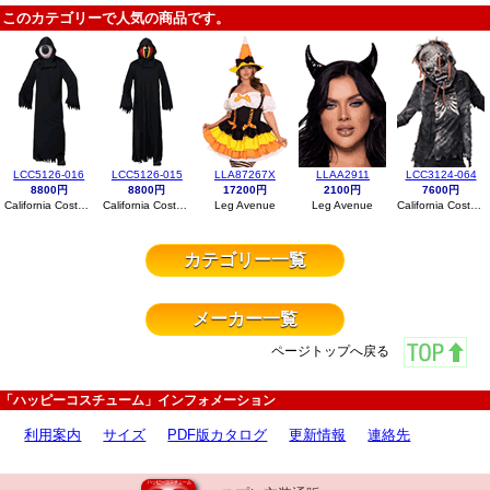
このカテゴリーで人気の商品です。
LCC5126-016
LCC5126-015
LLA87267X
LLAA2911
LCC3124-064
8800円
8800円
17200円
2100円
7600円
California Costumes
California Costumes
Leg Avenue
Leg Avenue
California Costumes
カテゴリー一覧
メーカー一覧
ページトップへ戻る
「ハッピーコスチューム」インフォメーション
利用案内
サイズ
PDF版カタログ
更新情報
連絡先