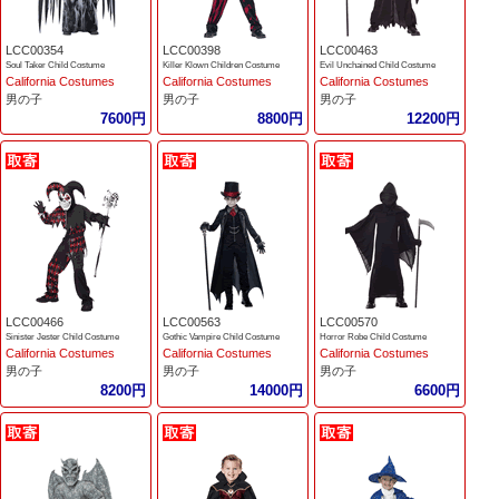
LCC00354
LCC00398
LCC00463
Soul Taker Child Costume
Killer Klown Children Costume
Evil Unchained Child Costume
California Costumes
California Costumes
California Costumes
男の子
男の子
男の子
7600円
8800円
12200円
LCC00466
LCC00563
LCC00570
Sinister Jester Child Costume
Gothic Vampire Child Costume
Horror Robe Child Costume
California Costumes
California Costumes
California Costumes
男の子
男の子
男の子
8200円
14000円
6600円