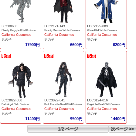
LCC00633
LCC2121-143
LCC2125-089
Ghastly Gargoyle Child Costume
Swanky Vampire Toddler Costume
Wizard Kid Toddler Costume
California Costumes
California Costumes
California Costumes
男の子
男の子
男の子
17900円
6600円
6200円
LCC3022-030
LCC3022-041
LCC3124-016
Dark Angel Child Costume
Back From the Dead Child Costume
King of the Dead Child Costume
California Costumes
California Costumes
California Costumes
男の子
男の子
男の子
11400円
9500円
14400円
1/2 ページ
次ページ >>