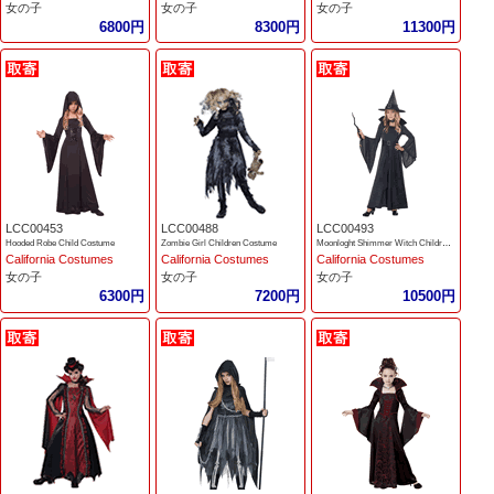
女の子
女の子
女の子
6800円
8300円
11300円
LCC00453
LCC00488
LCC00493
Hooded Robe Child Costume
Zombie Girl Children Costume
Moonloght Shimmer Witch Children Costume
California Costumes
California Costumes
California Costumes
女の子
女の子
女の子
6300円
7200円
10500円