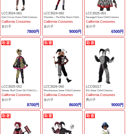
LCC3024-061
LCC3024-092
LCC3025-001
Dark Circus Clown Child Costume
Chuckles – The Killer Klown Child Costume
Deranged Clown Child Costume
California Costumes
California Costumes
California Costumes
女の子
女の子
女の子
7800円
9000円
6500円
LCC3025-052
LCC3026-060
LCC00217
Sinister Skull Clown Girl Child Costume
Mischieveous Jester Child Costume
Evil Jester Child Costume
California Costumes
California Costumes
California Costumes
女の子
女の子
男の子
8700円
8600円
9000円