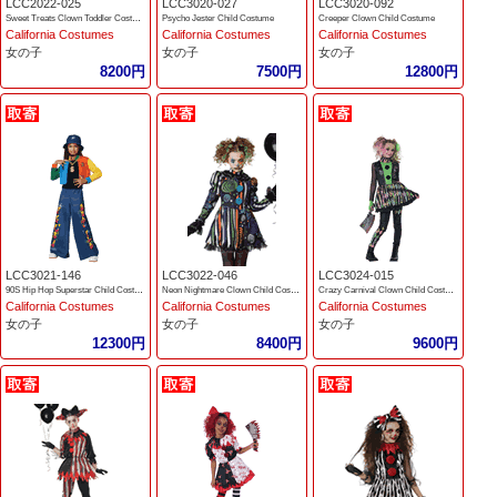
LCC2022-025
LCC3020-027
LCC3020-092
Sweet Treats Clown Toddler Costume
Psycho Jester Child Costume
Creeper Clown Child Costume
California Costumes
California Costumes
California Costumes
女の子
女の子
女の子
8200円
7500円
12800円
LCC3021-146
LCC3022-046
LCC3024-015
90S Hip Hop Superstar Child Costume
Neon Nightmare Clown Child Costume
Crazy Carnival Clown Child Costume
California Costumes
California Costumes
California Costumes
女の子
女の子
女の子
12300円
8400円
9600円