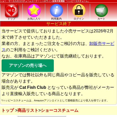
ショー・サーカスのコスチュームコーナー｜ハロウィン仮装衣装通販「ハッピーコスチューム」
トップ
お気に入り
利用案内
ログイン
カート
サービス終了
当サービスで提供しておりました小売サービスは2026年2月
末で終了させていただきました。
業者の方、まとまったご注文をご検討の方は、
卸販売サービ
ス
のご利用をご検討ください。
なお、在庫商品はアマゾンにて販売継続しております。
アマゾンの売り場へ
アマゾンでは弊社以外も同じ商品やコピー品を販売している
場合があります。
販売元が
Cat Fish Club
となっている商品が弊社がメーカー
より直接輸入販売している商品となります。
*ハッピーコスチュームは、Amazonアソシエイトとして適格販売により収入を得ています。
トップ
商品リスト
ショーコスチューム