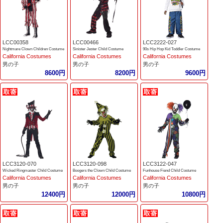
LCC00358
LCC00466
LCC2222-027
Nightmare Clown Children Costume
Sinister Jester Child Costume
90s Hip Hop Kid Toddler Costume
California Costumes
California Costumes
California Costumes
男の子
男の子
男の子
8600円
8200円
9600円
LCC3120-070
LCC3120-098
LCC3122-047
Wicked Ringmaster Child Costume
Boogers the Clown Child Costume
Funhouse Fiend Child Costume
California Costumes
California Costumes
California Costumes
男の子
男の子
男の子
12400円
12000円
10800円