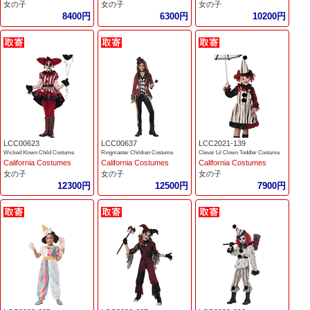
女の子
女の子
女の子
8400円
6300円
10200円
LCC00623
LCC00637
LCC2021-139
Wicked Klown Child Costume
Ringmaster Children Costume
Clever Lil Clown Toddler Costume
California Costumes
California Costumes
California Costumes
女の子
女の子
女の子
12300円
12500円
7900円