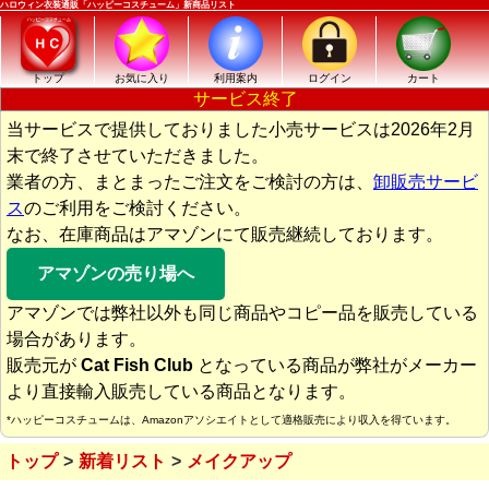
ハロウィン衣装通販「ハッピーコスチューム」新商品リスト
トップ
お気に入り
利用案内
ログイン
カート
サービス終了
当サービスで提供しておりました小売サービスは2026年2月
末で終了させていただきました。
業者の方、まとまったご注文をご検討の方は、
卸販売サービ
ス
のご利用をご検討ください。
なお、在庫商品はアマゾンにて販売継続しております。
アマゾンの売り場へ
アマゾンでは弊社以外も同じ商品やコピー品を販売している
場合があります。
販売元が
Cat Fish Club
となっている商品が弊社がメーカー
より直接輸入販売している商品となります。
*ハッピーコスチュームは、Amazonアソシエイトとして適格販売により収入を得ています。
トップ
新着リスト
メイクアップ