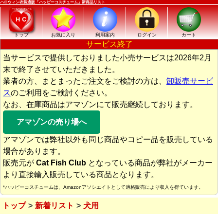
ハロウィン衣装通販「ハッピーコスチューム」新商品リスト
トップ
お気に入り
利用案内
ログイン
カート
サービス終了
当サービスで提供しておりました小売サービスは2026年2月
末で終了させていただきました。
業者の方、まとまったご注文をご検討の方は、
卸販売サービ
ス
のご利用をご検討ください。
なお、在庫商品はアマゾンにて販売継続しております。
アマゾンの売り場へ
アマゾンでは弊社以外も同じ商品やコピー品を販売している
場合があります。
販売元が
Cat Fish Club
となっている商品が弊社がメーカー
より直接輸入販売している商品となります。
*ハッピーコスチュームは、Amazonアソシエイトとして適格販売により収入を得ています。
トップ
新着リスト
犬用