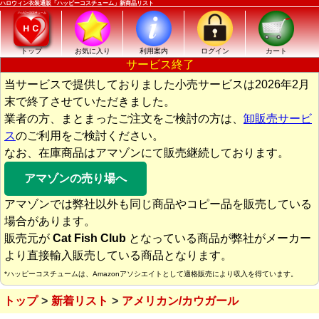
ハロウィン衣装通販「ハッピーコスチューム」新商品リスト
トップ
お気に入り
利用案内
ログイン
カート
サービス終了
当サービスで提供しておりました小売サービスは2026年2月
末で終了させていただきました。
業者の方、まとまったご注文をご検討の方は、
卸販売サービ
ス
のご利用をご検討ください。
なお、在庫商品はアマゾンにて販売継続しております。
アマゾンの売り場へ
アマゾンでは弊社以外も同じ商品やコピー品を販売している
場合があります。
販売元が
Cat Fish Club
となっている商品が弊社がメーカー
より直接輸入販売している商品となります。
*ハッピーコスチュームは、Amazonアソシエイトとして適格販売により収入を得ています。
トップ
新着リスト
アメリカン/カウガール