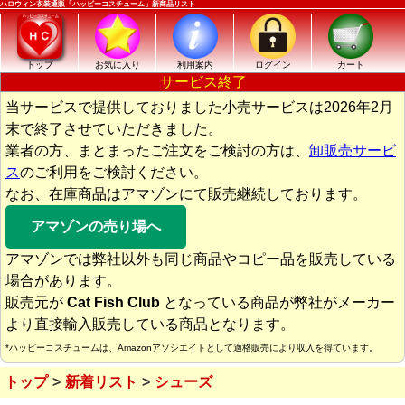
ハロウィン衣装通販「ハッピーコスチューム」新商品リスト
トップ
お気に入り
利用案内
ログイン
カート
サービス終了
当サービスで提供しておりました小売サービスは2026年2月
末で終了させていただきました。
業者の方、まとまったご注文をご検討の方は、
卸販売サービ
ス
のご利用をご検討ください。
なお、在庫商品はアマゾンにて販売継続しております。
アマゾンの売り場へ
アマゾンでは弊社以外も同じ商品やコピー品を販売している
場合があります。
販売元が
Cat Fish Club
となっている商品が弊社がメーカー
より直接輸入販売している商品となります。
*ハッピーコスチュームは、Amazonアソシエイトとして適格販売により収入を得ています。
トップ
新着リスト
シューズ