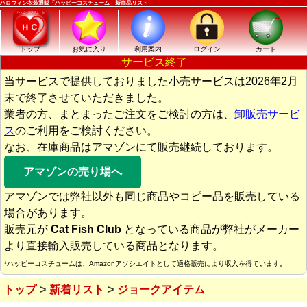
ハロウィン衣装通販「ハッピーコスチューム」新商品リスト
トップ
お気に入り
利用案内
ログイン
カート
サービス終了
当サービスで提供しておりました小売サービスは2026年2月
末で終了させていただきました。
業者の方、まとまったご注文をご検討の方は、
卸販売サービ
ス
のご利用をご検討ください。
なお、在庫商品はアマゾンにて販売継続しております。
アマゾンの売り場へ
アマゾンでは弊社以外も同じ商品やコピー品を販売している
場合があります。
販売元が
Cat Fish Club
となっている商品が弊社がメーカー
より直接輸入販売している商品となります。
*ハッピーコスチュームは、Amazonアソシエイトとして適格販売により収入を得ています。
トップ
新着リスト
ジョークアイテム