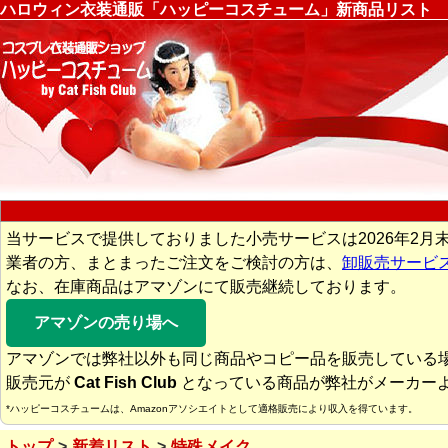
ハロウィン衣装通販「ハッピーコスチューム」新商品リスト
当サービスで提供しておりました小売サービスは2026年2月
業者の方、まとまったご注文をご検討の方は、
卸販売サービ
なお、在庫商品はアマゾンにて販売継続しております。
アマゾンの売り場へ
アマゾンでは弊社以外も同じ商品やコピー品を販売している
販売元が
Cat Fish Club
となっている商品が弊社がメーカー
*ハッピーコスチュームは、Amazonアソシエイトとして適格販売により収入を得ています。
トップ
新着リスト
特殊メイク