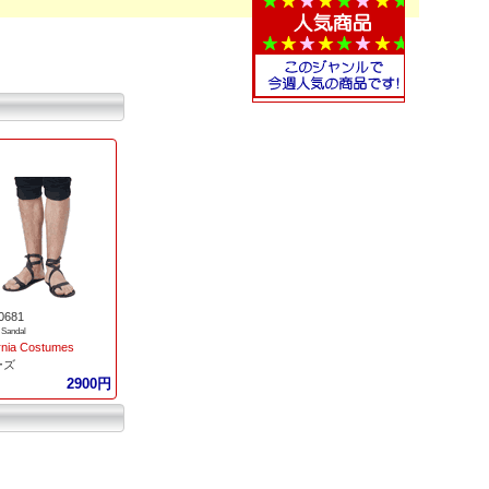
0681
 Sandal
ornia Costumes
ーズ
2900円