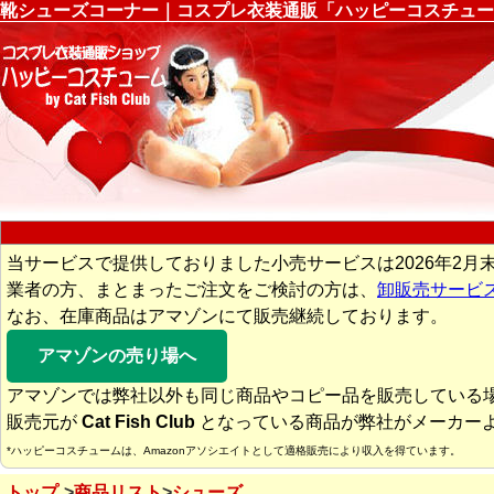
靴シューズコーナー｜コスプレ衣装通販「ハッピーコスチュー
当サービスで提供しておりました小売サービスは2026年2月
業者の方、まとまったご注文をご検討の方は、
卸販売サービ
なお、在庫商品はアマゾンにて販売継続しております。
アマゾンの売り場へ
アマゾンでは弊社以外も同じ商品やコピー品を販売している
販売元が
Cat Fish Club
となっている商品が弊社がメーカー
*ハッピーコスチュームは、Amazonアソシエイトとして適格販売により収入を得ています。
トップ
商品リスト
シューズ