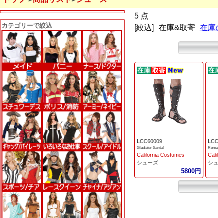
5 点
カテゴリーで絞込
[絞込]
在庫&取寄
在庫
LCC60009
LCC
Gladiator Sandal
Roman
California Costumes
Cali
シューズ
シ
5800円