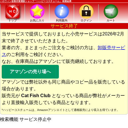
ハロウィン仮装衣装通販ショップ「ハッピーコスチューム」 検索結果
トップ
お気に入り
利用案内
ログイン
カート
サービス終了
当サービスで提供しておりました小売サービスは2026年2月
末で終了させていただきました。
業者の方、まとまったご注文をご検討の方は、
卸販売サービ
ス
のご利用をご検討ください。
なお、在庫商品はアマゾンにて販売継続しております。
アマゾンの売り場へ
アマゾンでは弊社以外も同じ商品やコピー品を販売している
場合があります。
販売元が
Cat Fish Club
となっている商品が弊社がメーカー
より直接輸入販売している商品となります。
*ハッピーコスチュームは、Amazonアソシエイトとして適格販売により収入を得ています。
検索機能 サービス停止中