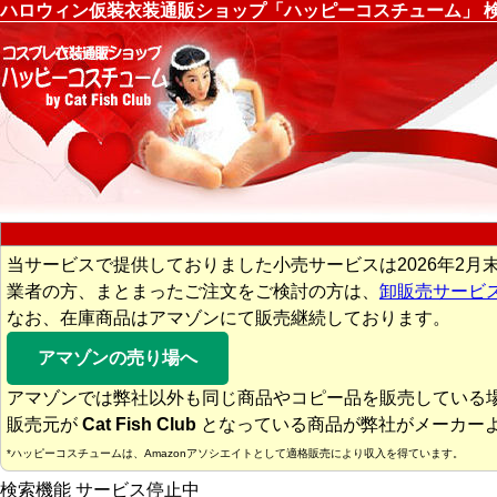
ハロウィン仮装衣装通販ショップ「ハッピーコスチューム」 
当サービスで提供しておりました小売サービスは2026年2月
業者の方、まとまったご注文をご検討の方は、
卸販売サービ
なお、在庫商品はアマゾンにて販売継続しております。
アマゾンの売り場へ
アマゾンでは弊社以外も同じ商品やコピー品を販売している
販売元が
Cat Fish Club
となっている商品が弊社がメーカー
*ハッピーコスチュームは、Amazonアソシエイトとして適格販売により収入を得ています。
検索機能 サービス停止中