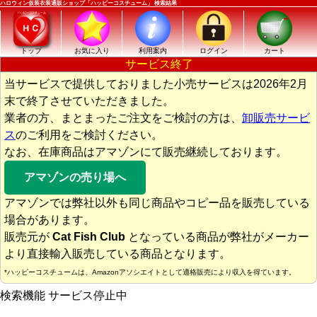
ハロウィン仮装衣装通販ショップ「ハッピーコスチューム」 検索結果
トップ
お気に入り
利用案内
ログイン
カート
サービス終了
当サービスで提供しておりました小売サービスは2026年2月
末で終了させていただきました。
業者の方、まとまったご注文をご検討の方は、
卸販売サービ
ス
のご利用をご検討ください。
なお、在庫商品はアマゾンにて販売継続しております。
アマゾンの売り場へ
アマゾンでは弊社以外も同じ商品やコピー品を販売している
場合があります。
販売元が
Cat Fish Club
となっている商品が弊社がメーカー
より直接輸入販売している商品となります。
*ハッピーコスチュームは、Amazonアソシエイトとして適格販売により収入を得ています。
検索機能 サービス停止中