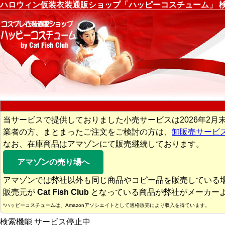
ハロウィン仮装衣装通販ショップ「ハッピーコスチューム」 
当サービスで提供しておりました小売サービスは2026年2月
業者の方、まとまったご注文をご検討の方は、
卸販売サービ
なお、在庫商品はアマゾンにて販売継続しております。
アマゾンの売り場へ
アマゾンでは弊社以外も同じ商品やコピー品を販売している
販売元が
Cat Fish Club
となっている商品が弊社がメーカー
*ハッピーコスチュームは、Amazonアソシエイトとして適格販売により収入を得ています。
検索機能 サービス停止中