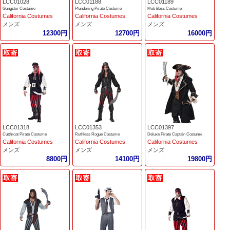
LCC01028
LCC01188
LCC01189
Gangster Costume
Plundering Pirate Costume
Mob Boss Costume
California Costumes
California Costumes
California Costumes
メンズ
メンズ
メンズ
12300円
12700円
16000円
LCC01318
LCC01353
LCC01397
Cutthroat Pirate Costume
Ruthless Rogue Costume
Deluxe Pirate Captain Costume
California Costumes
California Costumes
California Costumes
メンズ
メンズ
メンズ
8800円
14100円
19800円