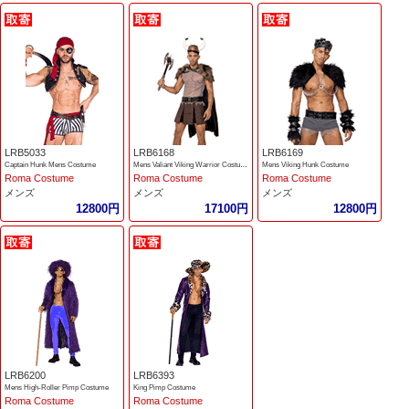
LRB5033
LRB6168
LRB6169
Captain Hunk Mens Costume
Mens Valiant Viking Warrior Costume
Mens Viking Hunk Costume
Roma Costume
Roma Costume
Roma Costume
メンズ
メンズ
メンズ
12800円
17100円
12800円
LRB6200
LRB6393
Mens High-Roller Pimp Costume
King Pimp Costume
Roma Costume
Roma Costume