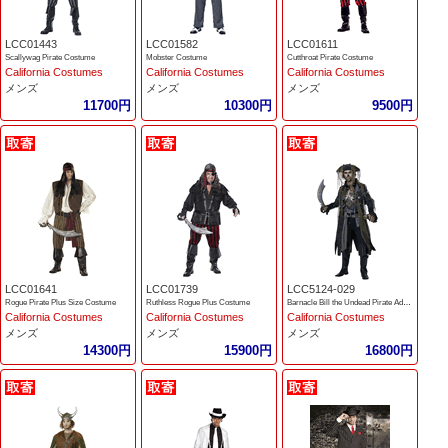
LCC01443
LCC01582
LCC01611
Scallywag Pirate Costume
Mobster Costume
Cutthroat Pirate Costume
California Costumes
California Costumes
California Costumes
メンズ
メンズ
メンズ
11700円
10300円
9500円
LCC01641
LCC01739
LCC5124-029
Rogue Pirate Plus Size Costume
Ruthless Rogue Plus Costume
Barnacle Bill the Undead Pirate Adult Costume
California Costumes
California Costumes
California Costumes
メンズ
メンズ
メンズ
14300円
15900円
16800円