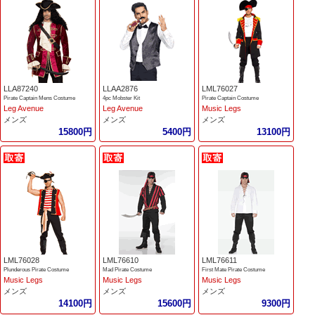
LLA87240
LLAA2876
LML76027
Pirate Captain Mens Costume
4pc Mobster Kit
Pirate Captain Costume
Leg Avenue
Leg Avenue
Music Legs
メンズ
メンズ
メンズ
15800円
5400円
13100円
LML76028
LML76610
LML76611
Plunderous Pirate Costume
Mad Pirate Costume
First Mate Pirate Costume
Music Legs
Music Legs
Music Legs
メンズ
メンズ
メンズ
14100円
15600円
9300円