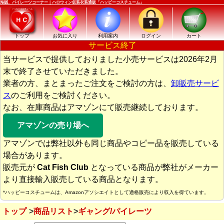
海賊、パイレーツコーナー｜ハロウィン仮装衣装通販「ハッピーコスチューム」
トップ
お気に入り
利用案内
ログイン
カート
サービス終了
当サービスで提供しておりました小売サービスは2026年2月
末で終了させていただきました。
業者の方、まとまったご注文をご検討の方は、
卸販売サービ
ス
のご利用をご検討ください。
なお、在庫商品はアマゾンにて販売継続しております。
アマゾンの売り場へ
アマゾンでは弊社以外も同じ商品やコピー品を販売している
場合があります。
販売元が
Cat Fish Club
となっている商品が弊社がメーカー
より直接輸入販売している商品となります。
*ハッピーコスチュームは、Amazonアソシエイトとして適格販売により収入を得ています。
トップ
商品リスト
ギャング/パイレーツ