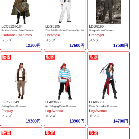
LCC5124-104
LDG8105
LDG8190
Fearless Viking Adult Costume
Zoot Suit Riot Male Costume 5pc Set
Gangsta Male Costume
California Costumes
Dreamgirl
Dreamgirl
メンズ
メンズ
メンズ
12300円
17600円
17500円
LFP555349
LLA83663
LLA86637
Sailing Sears Costume
4pc Pillaging Pirate Costume
Pirate Scoundrel Costume
Forplay
Leg Avenue
Leg Avenue
メンズ
メンズ
メンズ
19300円
13900円
14700円