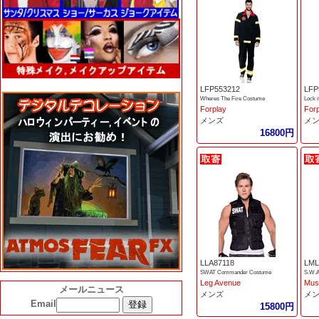
LFP553212
LFP
Wheres The Fire Costume
Lock 
Forplay
For
メンズ
メ
16800円
LLA87118
LML
SWAT Commander Costume
Leg Avenue
Mus
メールニュース
メンズ
メ
Email
15800円