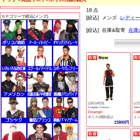
18 点
カテゴリーで絞込(メンズ)
[絞込]
メンズ
レディー
[絞込]
在庫&取寄
在庫
LDG14231
LCC
Firefighter Costume
Jailb
Dreamgirl
Cali
ポリス/消防/囚人
メ
15800円