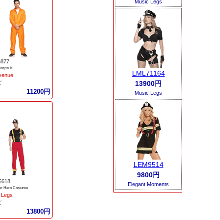
Music Legs
6877
umpsuit
LML71164
venue
13900円
ズ
11200円
Music Legs
LEM9514
9800円
6618
Elegant Moments
ter Hero Costume
 Legs
ズ
13800円