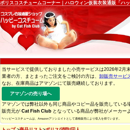
ポリスコスチュームコーナー｜ハロウィン仮装衣装通販「ハッ
当サービスで提供しておりました小売サービスは2026年2月
業者の方、まとまったご注文をご検討の方は、
卸販売サービ
なお、在庫商品はアマゾンにて販売継続しております。
アマゾンの売り場へ
アマゾンでは弊社以外も同じ商品やコピー品を販売している
販売元が
Cat Fish Club
となっている商品が弊社がメーカー
*ハッピーコスチュームは、Amazonアソシエイトとして適格販売により収入を得ています。
トップ
商品リスト
ポリス/消防/囚人