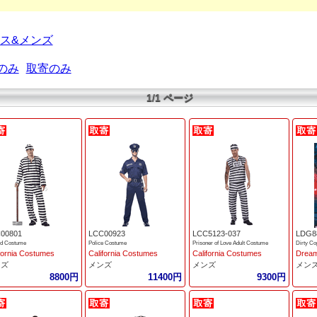
ス&メンズ
のみ
取寄のみ
1/1 ページ
00801
LCC00923
LCC5123-037
LDG8
ird Costume
Police Costume
Prisoner of Love Adult Costume
fornia Costumes
California Costumes
California Costumes
Dream
ンズ
メンズ
メンズ
メン
8800円
11400円
9300円