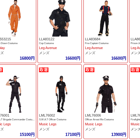
553215
LLA83122
LLA83684
LLA8
it Down Costume
Cop Costume
Fire Captain Costume
Prison J
play
Leg Avenue
Leg Avenue
Leg A
ンズ
メンズ
メンズ
メン
16800円
16600円
16600円
76001
LML76002
LML76006
LML7
S.W.A.T Brigade Commander Costume
S.W.A.T Officer Costume
Officer Arrest Me Costume
Firefigh
ic Legs
Music Legs
Music Legs
Music
ンズ
メンズ
メンズ
メン
15100円
17100円
13900円