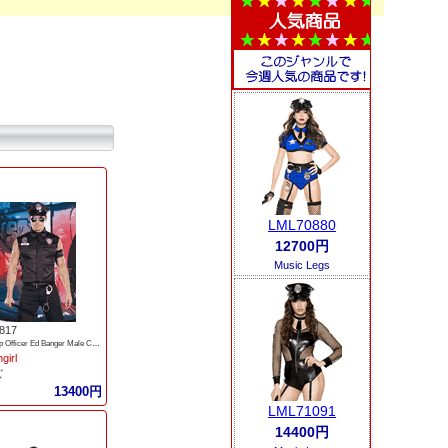
LML70880
12700円
Music Legs
817
Dirty Cop Officer Ed Banger Male Costume
girl
ズ
13400円
LML71091
14400円