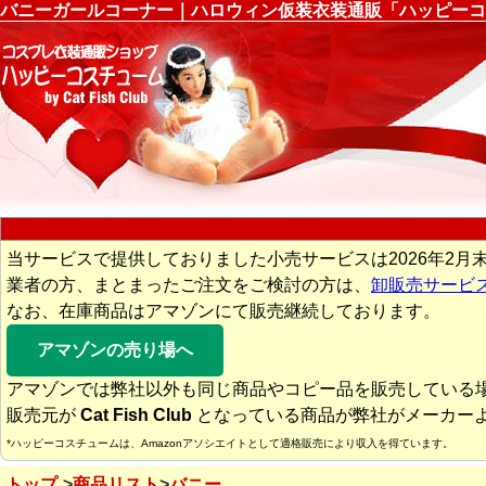
バニーガールコーナー｜ハロウィン仮装衣装通販「ハッピーコ
当サービスで提供しておりました小売サービスは2026年2月
業者の方、まとまったご注文をご検討の方は、
卸販売サービ
なお、在庫商品はアマゾンにて販売継続しております。
アマゾンの売り場へ
アマゾンでは弊社以外も同じ商品やコピー品を販売している
販売元が
Cat Fish Club
となっている商品が弊社がメーカー
*ハッピーコスチュームは、Amazonアソシエイトとして適格販売により収入を得ています。
トップ
商品リスト
バニー