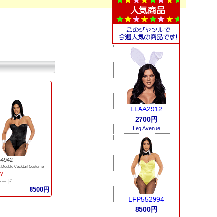
LLAA2912
2700円
Leg Avenue
54942
a Double Cocktail Costume
ay
シード
8500円
LFP552994
8500円