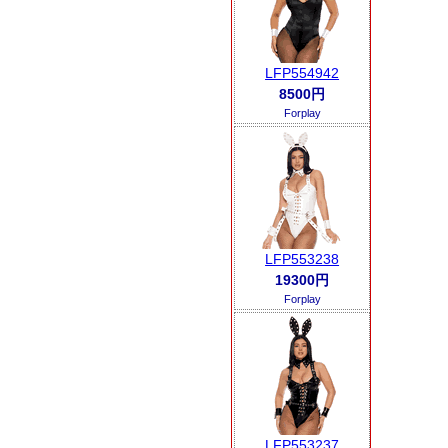
LFP554942
8500円
Forplay
LFP553238
19300円
Forplay
LFP553237