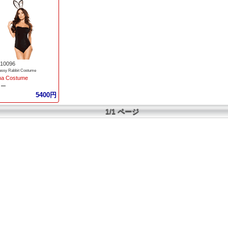
10096
assy Rabbit Costume
a Costume
ニー
5400円
1/1 ページ