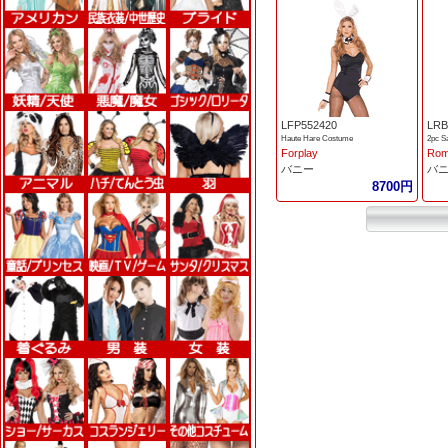
LFP552420
LRB
Haute Hare Costume
2pc S
Forplay
Rom
バニー
バ
8700円