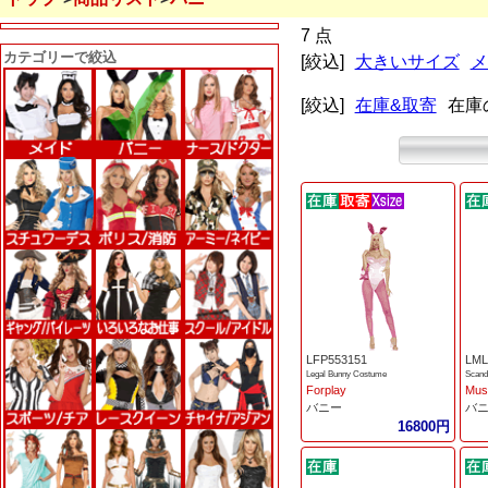
7 点
カテゴリーで絞込
[絞込]
大きいサイズ
メ
[絞込]
在庫&取寄
在庫
LFP553151
LML
Legal Bunny Costume
Scand
Forplay
Mus
バニー
バ
16800円