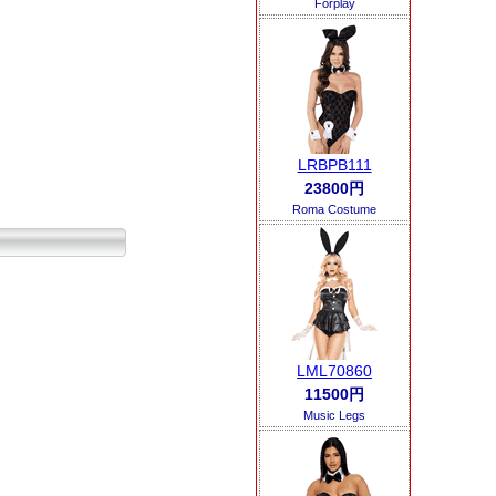
Forplay
LRBPB111
23800円
Roma Costume
LML70860
11500円
Music Legs