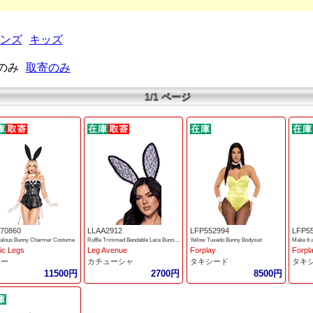
ンズ
キッズ
のみ
取寄のみ
1/1 ページ
70860
LLAA2912
LFP552994
LFP5
alous Bunny Charmer Costume
Ruffle Trimmed Bendable Lace Bunny ears
Yellow Tuxedo Bunny Bodysuit
Make It 
ic Legs
Leg Avenue
Forplay
Forpl
ニー
カチューシャ
タキシード
タキ
11500円
2700円
8500円