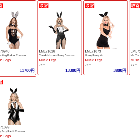
70948
LML71026
LML71073
LML7
htaking Radiant Costume
Tuxedo Madame Bunny Costume
Honey Bunny Kit
Ms. Tux
ic Legs
Music Legs
Music Legs
Music
ニー
バニー
バニー
バニ
11700円
13300円
3800円
71099
y Sexy Rabbit Costume
ic Legs