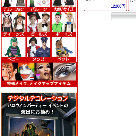
バニー
バ
12200円