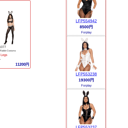
LFP554942
8500円
Forplay
1077
 Rabbit Costume
 Legs
ー
11200円
LFP553238
19300円
Forplay
LFP553237