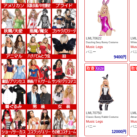
LML70622
LML
Dazzling Sexy Bunny Costume
White
Music Legs
Mus
バニー
バ
9400円
LML70750
LML
Classic Bunny Rabbit Costume
Attra
Music Legs
Mus
バニー
バ
12000円