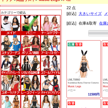
22 点
カテゴリーで絞込
[絞込]
大きいサイズ
メ
[絞込]
在庫&取寄
在庫
LML70860
LML
Scandalous Bunny Charmer Costume
Bunny
Music Legs
Mus
バニー
バ
11500円