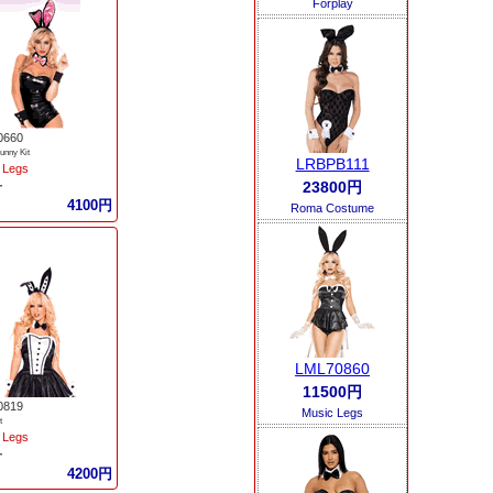
Forplay
0660
Bunny Kit
LRBPB111
 Legs
23800円
ー
4100円
Roma Costume
LML70860
11500円
0819
Music Legs
t
 Legs
ー
4200円