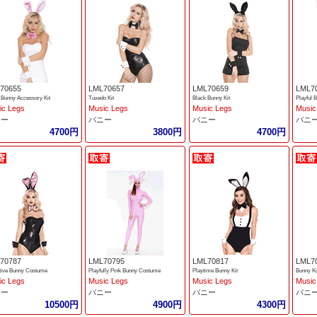
70655
LML70657
LML70659
LML7
 Bunny Accessory Kit
Tuxedo Kit
Black Bunny Kit
Playful 
ic Legs
Music Legs
Music Legs
Music
ニー
バニー
バニー
バニ
4700円
3800円
4700円
70787
LML70795
LML70817
LML7
ctive Bunny Costume
Playfully Pink Bunny Costume
Playtime Bunny Kit
Bunny Ki
ic Legs
Music Legs
Music Legs
Music
ニー
バニー
バニー
バニ
10500円
4900円
4300円