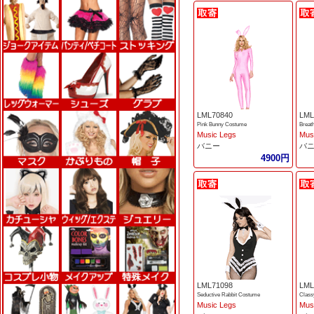
LML70840
LML
Pink Bunny Costume
Breat
Music Legs
Mus
バニー
バ
4900円
LML71098
LML
Seductive Rabbit Costume
Class
Music Legs
Mus