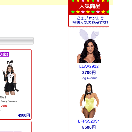
LLAA2912
2700円
Leg Avenue
0621
x Bunny Costume
 Legs
ー
4900円
LFP552994
8500円