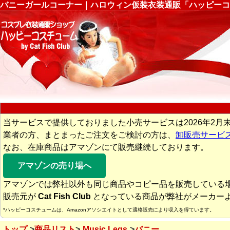
バニーガールコーナー｜ハロウィン仮装衣装通販「ハッピーコ
当サービスで提供しておりました小売サービスは2026年2月
業者の方、まとまったご注文をご検討の方は、
卸販売サービ
なお、在庫商品はアマゾンにて販売継続しております。
アマゾンの売り場へ
アマゾンでは弊社以外も同じ商品やコピー品を販売している
販売元が
Cat Fish Club
となっている商品が弊社がメーカー
*ハッピーコスチュームは、Amazonアソシエイトとして適格販売により収入を得ています。
トップ
商品リスト
Music Legs
バニー