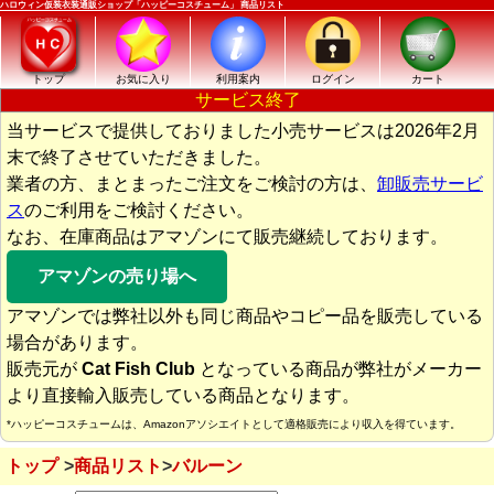
ハロウィン仮装衣装通販ショップ「ハッピーコスチューム」 商品リスト
トップ
お気に入り
利用案内
ログイン
カート
サービス終了
当サービスで提供しておりました小売サービスは2026年2月
末で終了させていただきました。
業者の方、まとまったご注文をご検討の方は、
卸販売サービ
ス
のご利用をご検討ください。
なお、在庫商品はアマゾンにて販売継続しております。
アマゾンの売り場へ
アマゾンでは弊社以外も同じ商品やコピー品を販売している
場合があります。
販売元が
Cat Fish Club
となっている商品が弊社がメーカー
より直接輸入販売している商品となります。
*ハッピーコスチュームは、Amazonアソシエイトとして適格販売により収入を得ています。
トップ
商品リスト
バルーン