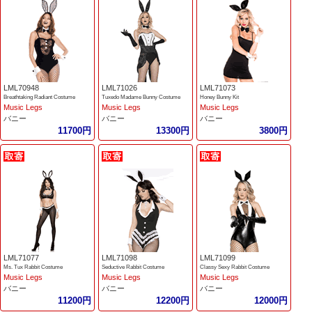
LML70948
LML71026
LML71073
Breathtaking Radiant Costume
Tuxedo Madame Bunny Costume
Honey Bunny Kit
Music Legs
Music Legs
Music Legs
バニー
バニー
バニー
11700円
13300円
3800円
LML71077
LML71098
LML71099
Ms. Tux Rabbit Costume
Seductive Rabbit Costume
Classy Sexy Rabbit Costume
Music Legs
Music Legs
Music Legs
バニー
バニー
バニー
11200円
12200円
12000円