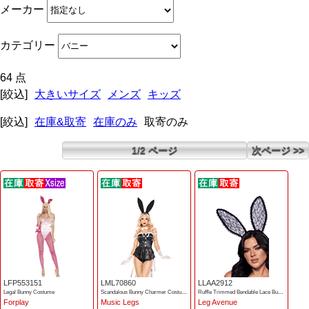
メーカー
カテゴリー
64 点
[絞込]
大きいサイズ
メンズ
キッズ
[絞込]
在庫&取寄
在庫のみ
取寄のみ
1/2 ページ
次ページ >>
LFP553151
LML70860
LLAA2912
Legal Bunny Costume
Scandalous Bunny Charmer Costume
Ruffle Trimmed Bendable Lace Bunny ears
Forplay
Music Legs
Leg Avenue