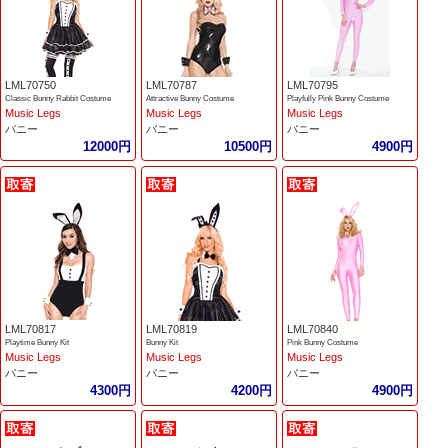
LML70750
LML70787
LML70795
Classic Bunny Rabbit Costume
Attractive Bunny Costume
Playfully Pink Bunny Costume
Music Legs
Music Legs
Music Legs
バニー
バニー
バニー
12000円
10500円
4900円
LML70817
LML70819
LML70840
Playtime Bunny Kit
Bunny Kit
Pink Bunny Costume
Music Legs
Music Legs
Music Legs
バニー
バニー
バニー
4300円
4200円
4900円