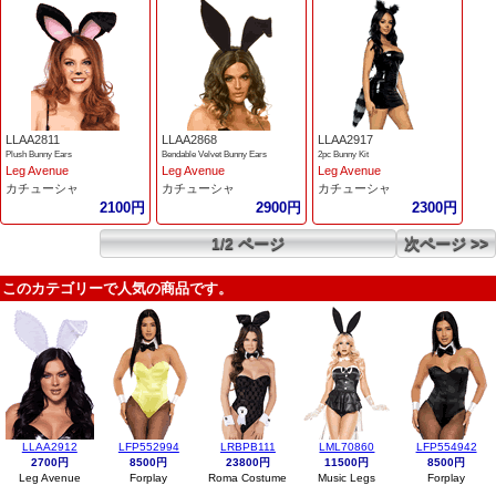
LLAA2811
LLAA2868
LLAA2917
Plush Bunny Ears
Bendable Velvet Bunny Ears
2pc Bunny Kit
Leg Avenue
Leg Avenue
Leg Avenue
カチューシャ
カチューシャ
カチューシャ
2100円
2900円
2300円
1/2 ページ
次ページ >>
このカテゴリーで人気の商品です。
LLAA2912
LFP552994
LRBPB111
LML70860
LFP554942
2700円
8500円
23800円
11500円
8500円
Leg Avenue
Forplay
Roma Costume
Music Legs
Forplay