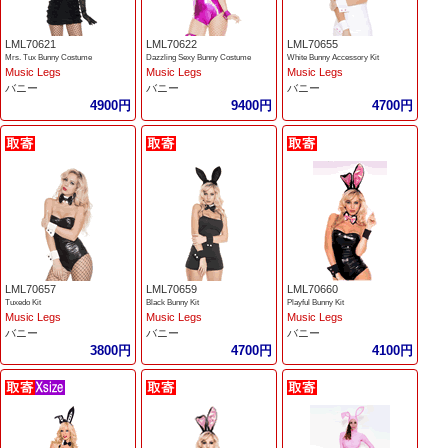
LML70621
LML70622
LML70655
Mrs. Tux Bunny Costume
Dazzling Sexy Bunny Costume
White Bunny Accessory Kit
Music Legs
Music Legs
Music Legs
バニー
バニー
バニー
4900円
9400円
4700円
LML70657
LML70659
LML70660
Tuxedo Kit
Black Bunny Kit
Playful Bunny Kit
Music Legs
Music Legs
Music Legs
バニー
バニー
バニー
3800円
4700円
4100円