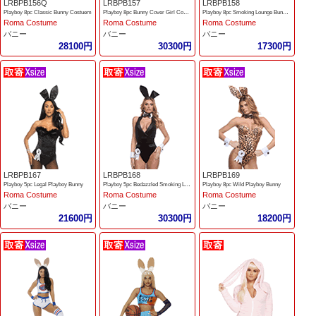
LRBPB156Q
LRBPB157
LRBPB158
Playboy 8pc Classic Bunny Costuem
Playboy 8pc Bunny Cover Girl Costume
Playboy 8pc Smoking Lounge Bunny Costume
Roma Costume
Roma Costume
Roma Costume
バニー
バニー
バニー
28100円
30300円
17300円
LRBPB167
LRBPB168
LRBPB169
Playboy 5pc Legal Playboy Bunny
Playboy 5pc Bedazzled Smoking Lounge Bunny
Playboy 8pc Wild Playboy Bunny
Roma Costume
Roma Costume
Roma Costume
バニー
バニー
バニー
21600円
30300円
18200円