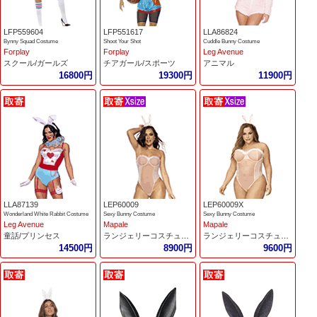
LFP559604
LFP551617
LLA86824
Bynny Squad Costume
Shoot Your Shot
Cuddle Bunny Costume
Forplay
Forplay
Leg Avenue
スクール/ガールズ
チアガール/スポーツ
アニマル
16800円
19300円
11900円
LLA87139
LEP60009
LEP60009X
Wonderland White Rabbit Costume
Sexy Bunny Costume
Sexy Bunny Costume
Leg Avenue
Mapale
Mapale
童話/プリンセス
ランジェリーコスチューム
ランジェリーコスチューム
14500円
8900円
9600円