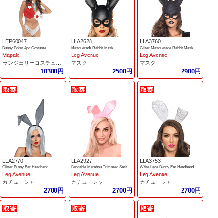
LEP60047
LLA2628
LLA3760
Bunny Poker 4pc Costume
Masquerade Rabbit Mask
Glitter Masquerade Rabbit Mask
Mapale
Leg Avenue
Leg Avenue
ランジェリーコスチューム
マスク
マスク
10300円
2500円
2900円
LLA2770
LLA2927
LLA3753
Glitter Bunny Ear Headband
Bendable Marabou Trimmed Satin Bunny Ears
White Lace Bunny Ear Headband
Leg Avenue
Leg Avenue
Leg Avenue
カチューシャ
カチューシャ
カチューシャ
2700円
2700円
2700円