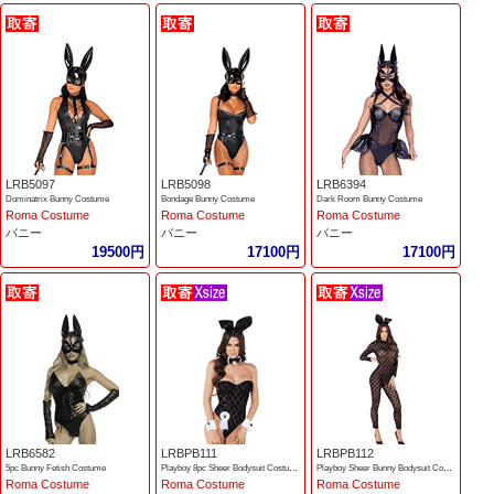
LRB5097
LRB5098
LRB6394
Dominatrix Bunny Costume
Bondage Bunny Costume
Dark Room Bunny Costume
Roma Costume
Roma Costume
Roma Costume
バニー
バニー
バニー
19500円
17100円
17100円
LRB6582
LRBPB111
LRBPB112
5pc Bunny Fetish Costume
Playboy 8pc Sheer Bodysuit Costume
Playboy Sheer Bunny Bodysuit Costume
Roma Costume
Roma Costume
Roma Costume