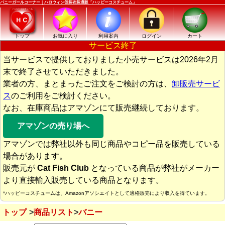
バニーガールコーナー｜ハロウィン仮装衣装通販「ハッピーコスチューム」
トップ
お気に入り
利用案内
ログイン
カート
サービス終了
当サービスで提供しておりました小売サービスは2026年2月
末で終了させていただきました。
業者の方、まとまったご注文をご検討の方は、
卸販売サービ
ス
のご利用をご検討ください。
なお、在庫商品はアマゾンにて販売継続しております。
アマゾンの売り場へ
アマゾンでは弊社以外も同じ商品やコピー品を販売している
場合があります。
販売元が
Cat Fish Club
となっている商品が弊社がメーカー
より直接輸入販売している商品となります。
*ハッピーコスチュームは、Amazonアソシエイトとして適格販売により収入を得ています。
トップ
商品リスト
バニー