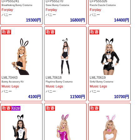
LFP555241
LFP555270
LFP555326
Breathtaking Bunny Costume
Snow Bunny Costume
Razzle Dazzle Costume
Forplay
Forplay
Forplay
バニー
バニー
バニー
19300円
16800円
14400円
LML70443
LML70618
LML70619
Bunny Accessory Kit
Playtime Bunny Costume
Sinful Bunny Costume
Music Legs
Music Legs
Music Legs
バニー
バニー
バニー
4100円
11500円
10700円