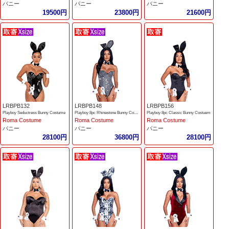
バニー
バニー
バニー
19500円
23800円
21600円
LRBPB132
LRBPB148
LRBPB156
Playboy Seductress Bunny Costume
Playboy 8pc Rhinestone Bunny Costume
Playboy 8pc Classic Bunny Costuem
Roma Costume
Roma Costume
Roma Costume
バニー
バニー
バニー
28100円
36800円
28100円