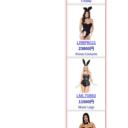
Forplay
LRBPB111
23800円
Roma Costume
LML70860
11500円
Music Legs