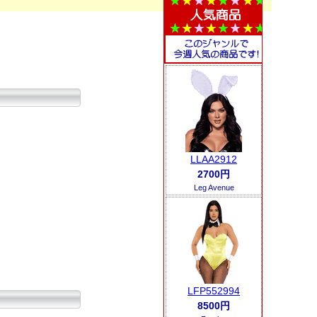
LLAA2912
2700円
Leg Avenue
LFP552994
8500円