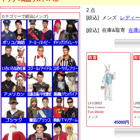
2 点
カテゴリーで絞込(メンズ)
[絞込]
メンズ
レディー
[絞込]
在庫&取寄
在庫
LFU3803
LRB
Bunny Costume
Playb
Fun World
Rom
メンズ
メ
45000円