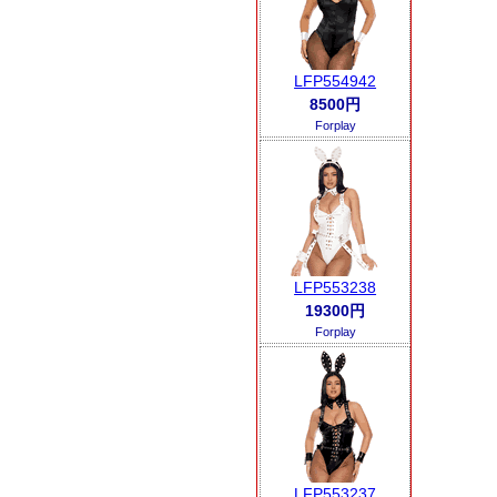
LFP554942
8500円
Forplay
LFP553238
19300円
Forplay
LFP553237