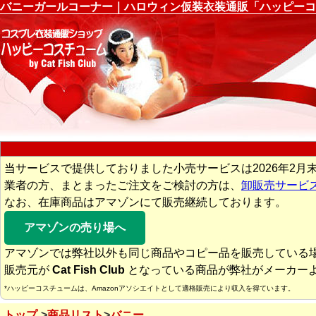
バニーガールコーナー｜ハロウィン仮装衣装通販「ハッピーコ
当サービスで提供しておりました小売サービスは2026年2月
業者の方、まとまったご注文をご検討の方は、
卸販売サービ
なお、在庫商品はアマゾンにて販売継続しております。
アマゾンの売り場へ
アマゾンでは弊社以外も同じ商品やコピー品を販売している
販売元が
Cat Fish Club
となっている商品が弊社がメーカー
*ハッピーコスチュームは、Amazonアソシエイトとして適格販売により収入を得ています。
トップ
商品リスト
バニー