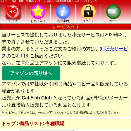
シスター、探偵、教師、OL等のコーナー｜ハロウィン仮装衣装通販「ハッピーコスチューム」
トップ
お気に入り
利用案内
ログイン
カート
サービス終了
当サービスで提供しておりました小売サービスは2026年2月
末で終了させていただきました。
業者の方、まとまったご注文をご検討の方は、
卸販売サービ
ス
のご利用をご検討ください。
なお、在庫商品はアマゾンにて販売継続しております。
アマゾンの売り場へ
アマゾンでは弊社以外も同じ商品やコピー品を販売している
場合があります。
販売元が
Cat Fish Club
となっている商品が弊社がメーカー
より直接輸入販売している商品となります。
*ハッピーコスチュームは、Amazonアソシエイトとして適格販売により収入を得ています。
トップ
商品リスト
各種職場